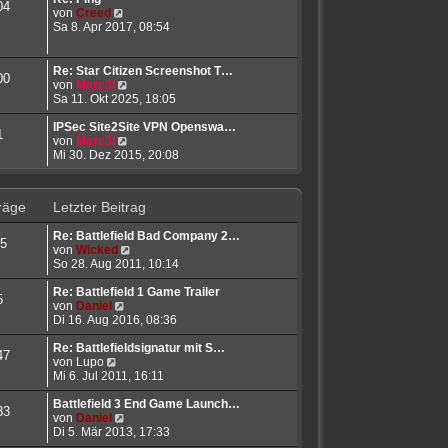
04
B
N
s
von
Creed
e
e
t
Sa 8. Apr 2017, 08:54
i
u
e
t
e
r
r
s
B
Re: Star Citizen Screenshot T…
00
a
t
e
N
von
Marc3l
g
e
i
e
Sa 11. Okt 2025, 18:05
r
t
u
B
r
e
IPSec Site2Site VPN Openswa…
1
e
a
s
N
von
Marc3l
i
g
t
e
Mi 30. Dez 2015, 20:08
t
e
u
r
r
e
a
B
s
räge
Letzter Beitrag
g
e
t
i
e
Re: Battlefield Bad Company 2…
t
r
5
N
von
Wicked
r
B
e
So 28. Aug 2011, 10:14
a
e
u
g
i
e
Re: Battlefield 1 Game Trailer
t
5
N
s
von
Daniel
r
e
t
Di 16. Aug 2016, 08:36
a
u
e
g
e
r
Re: Battlefieldsignatur mit S…
47
N
s
B
von
Lupo
e
t
e
Mi 6. Jul 2011, 16:11
u
e
i
e
r
t
Battlefield 3 End Game Launch…
83
s
B
N
r
von
Daniel
t
e
e
a
Di 5. Mär 2013, 17:33
e
i
u
g