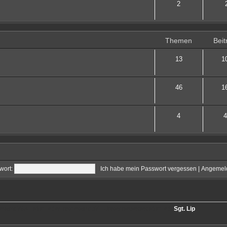
2
Themen
Beit
13
1
46
1
4
4
wort:
Ich habe mein Passwort vergessen
|
Angemeld
gesamt
768
• Mitglieder insgesamt
57
• Unser neuestes Mitglied:
Sgt. Lip