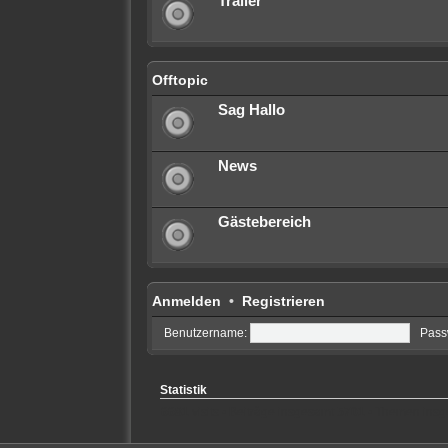
Trailer
Offtopic
Sag Hallo
News
Gästebereich
Anmelden
•
Registrieren
Benutzername:
Pass
Statistik
6681
visits • Beiträge insgesamt
5701
• Themen ins