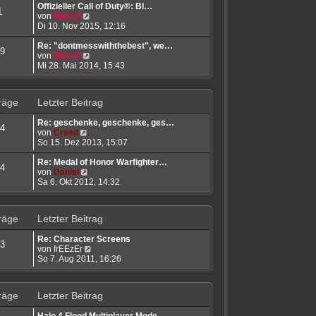
r
t
e
Offizieller Call of Duty®: Bl…
1
B
N
r
s
von
Marc3l
e
e
a
t
Di 10. Nov 2015, 12:16
i
u
g
e
t
e
r
Re: "dontmesswiththebest", we…
9
r
s
N
B
von
Marc3l
a
t
e
e
Mi 28. Mai 2014, 15:43
g
e
u
i
r
e
t
B
s
r
räge
Letzter Beitrag
e
t
a
i
e
g
Re: geschenke, geschenke, ges…
t
r
4
N
von
Creed
r
B
e
So 15. Dez 2013, 15:07
a
e
u
g
i
e
Re: Medal of Honor Warfighter…
t
4
s
N
von
Daniel
r
t
e
Sa 6. Okt 2012, 14:32
a
e
u
g
r
e
B
s
räge
Letzter Beitrag
e
t
i
e
Re: Character Screens
t
r
3
N
von
frEEzEr
r
B
e
So 7. Aug 2011, 16:26
a
e
u
g
i
e
t
s
r
räge
Letzter Beitrag
t
a
e
g