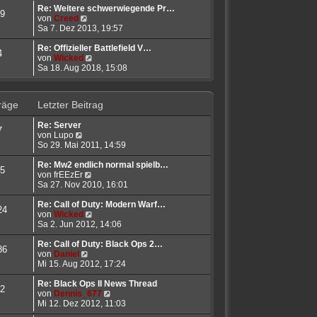
r
t
e
Re: Weitere schwerwiegende Pr…
9
B
N
r
s
von
Creed
e
e
a
t
Sa 7. Dez 2013, 19:57
i
u
g
e
t
e
r
Re: Offizieller Battlefield V…
4
r
s
B
N
von
Wicked
a
t
e
e
Sa 18. Aug 2018, 15:08
g
e
i
u
r
t
e
B
r
s
räge
Letzter Beitrag
e
a
t
i
g
e
Re: Server
t
r
7
N
von
Lupo
r
B
e
So 29. Mai 2011, 14:59
a
e
u
g
i
e
Re: Mw2 endlich normal spielb…
t
5
s
N
von
frEEzEr
r
t
e
Sa 27. Nov 2010, 16:01
a
e
u
g
r
e
Re: Call of Duty: Modern Warf…
24
B
s
N
von
Wicked
e
t
e
Sa 2. Jun 2012, 14:06
i
e
u
t
r
e
Re: Call of Duty: Black Ops 2…
86
r
N
B
s
von
Daniel
a
e
e
t
Mi 15. Aug 2012, 17:24
g
u
i
e
e
t
r
Re: Black Ops II News Thread
2
s
r
B
N
von
Dennis_677
t
a
e
e
Mi 12. Dez 2012, 11:03
e
g
i
u