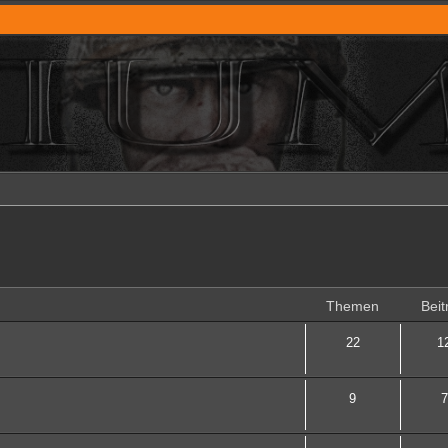
Themen
Beit
22
1
9
7