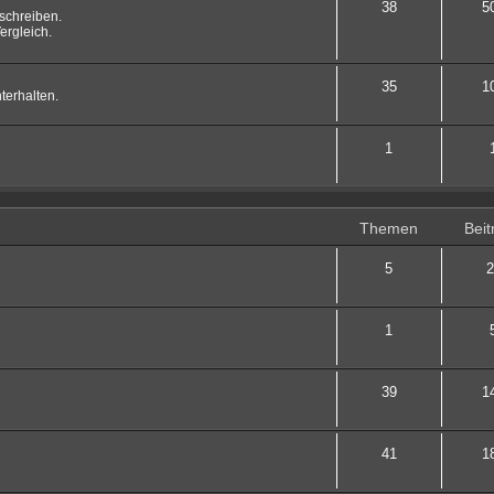
38
5
schreiben.
ergleich.
35
1
terhalten.
1
Themen
Beit
5
2
1
39
1
41
1