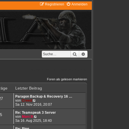
Registrieren
Anmelden
Suche
Erweiterte Suche
Aktuelle Zeit: Do 6. Aug 2026, 06:37
Foren als gelesen markieren
räge
Letzter Beitrag
Paragon Backup & Recovery 16 …
27
N
von
Creed
e
Sa 12. Nov 2016, 20:07
u
e
Re: Teamspeak 3 Server
5
s
N
von
Marc3l
t
e
Sa 16. Aug 2025, 18:40
e
u
r
e
Re: Ping