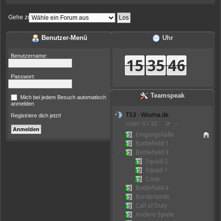
Gehe zu:
Benutzer-Menü
Uhr
Benutzername:
Passwort:
Teamspeak
Mich bei jedem Besuch automatisch
anmelden
TS3 - Wiuma.de
Registriere dich jetzt!
User: 0 / 32
⟳
◌
Eingangshalle
Battlefield 1
Battlefield 3
Squad 2
Squad 1
Coop
Battlefield 4
Borderlands
Call of Duty
Andere Spiele