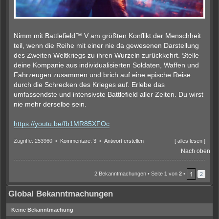
Nimm mit Battlefield™ V am größten Konflikt der Menschheit
teil, wenn die Reihe mit einer nie da gewesenen Darstellung
des Zweiten Weltkriegs zu ihren Wurzeln zurückkehrt. Stelle
deine Kompanie aus individualisierten Soldaten, Waffen und
Fahrzeugen zusammen und brich auf eine epische Reise
durch die Schrecken des Krieges auf. Erlebe das
umfassendste und intensivste Battlefield aller Zeiten. Du wirst
nie mehr derselbe sein.
https://youtu.be/fb1MR85XFOc
Zugriffe: 253960 •
Kommentare: 3
•
Antwort erstellen
[
alles lesen
]
Nach oben
1
2 Bekanntmachungen • Seite
1
von
2
•
2
Global Bekanntmachungen
Keine Bekanntmachung