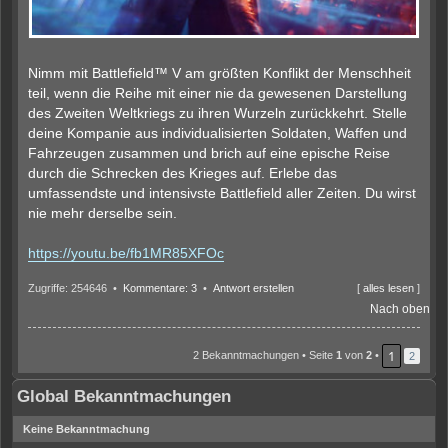
Nimm mit Battlefield™ V am größten Konflikt der Menschheit
teil, wenn die Reihe mit einer nie da gewesenen Darstellung
des Zweiten Weltkriegs zu ihren Wurzeln zurückkehrt. Stelle
deine Kompanie aus individualisierten Soldaten, Waffen und
Fahrzeugen zusammen und brich auf eine epische Reise
durch die Schrecken des Krieges auf. Erlebe das
umfassendste und intensivste Battlefield aller Zeiten. Du wirst
nie mehr derselbe sein.
https://youtu.be/fb1MR85XFOc
Zugriffe: 254646 •
Kommentare: 3
•
Antwort erstellen
[
alles lesen
]
Nach oben
1
2 Bekanntmachungen • Seite
1
von
2
•
2
Global Bekanntmachungen
Keine Bekanntmachung