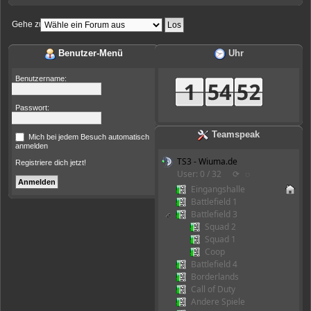
Gehe zu:
Benutzer-Menü
Uhr
Benutzername:
Passwort:
Teamspeak
Mich bei jedem Besuch automatisch
anmelden
TS3 - Wiuma.de
Registriere dich jetzt!
User: 0 / 32
⟳
◌
Eingangshalle
Battlefield 1
Battlefield 3
Squad 2
Squad 1
Coop
Battlefield 4
Borderlands
Call of Duty
Andere Spiele