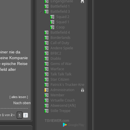
Eingangshalle
Battlefield 1
Battlefield 3
Squad 2
Squad 1
Coop
Battlefield 4
Borderlands
Call of Duty
Andere Spiele
iner nie da
BFBC2
 deine Kompanie
Diablo
Gems of War
e epische Reise
Warface
eld aller
Talk Talk Talk
Star Citizen
Patrick´s Trucker-Kneipe
Administration
Member
[
alles lesen
]
Virtuelle Couch
Nach oben
Abwesend [Afk]
Stille Treppe
1
te
1
von
2
•
2