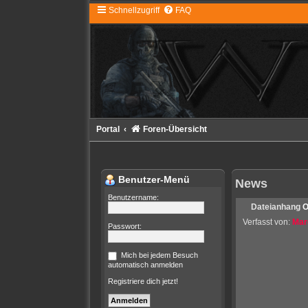
Schnellzugriff
FAQ
Portal
Foren-Übersicht
Benutzer-Menü
News
Benutzername:
Dateianhang
O
Verfasst von:
Mar
Passwort:
Mich bei jedem Besuch
automatisch anmelden
Registriere dich jetzt!