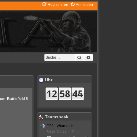
Registrieren
Anmelden
Suche
Erweiterte Suche
Uhr
rum:
Battlefield 5
Teamspeak
TS3 - Wiuma.de
User: 0 / 32
⟳
◌