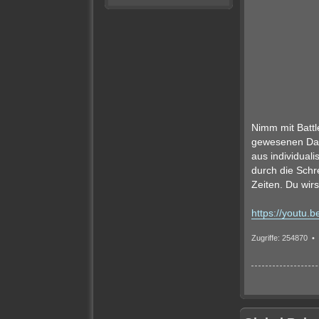
Nimm mit Battl
gewesenen Dars
aus individual
durch die Schre
Zeiten. Du wirs
https://youtu
Zugriffe: 254870 •