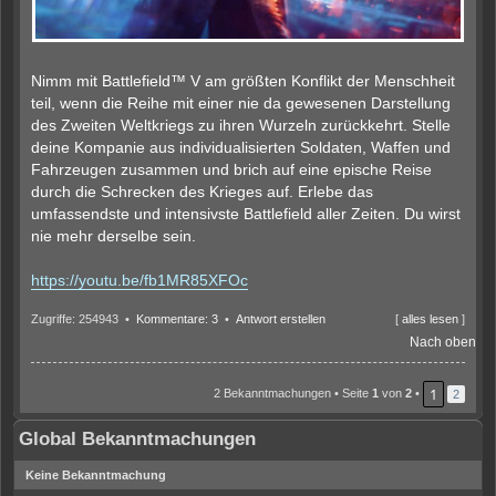
Nimm mit Battlefield™ V am größten Konflikt der Menschheit
teil, wenn die Reihe mit einer nie da gewesenen Darstellung
des Zweiten Weltkriegs zu ihren Wurzeln zurückkehrt. Stelle
deine Kompanie aus individualisierten Soldaten, Waffen und
Fahrzeugen zusammen und brich auf eine epische Reise
durch die Schrecken des Krieges auf. Erlebe das
umfassendste und intensivste Battlefield aller Zeiten. Du wirst
nie mehr derselbe sein.
https://youtu.be/fb1MR85XFOc
Zugriffe: 254943 •
Kommentare: 3
•
Antwort erstellen
[
alles lesen
]
Nach oben
1
2 Bekanntmachungen • Seite
1
von
2
•
2
Global Bekanntmachungen
Keine Bekanntmachung