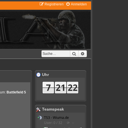
Registrieren
Anmelden
Suche
Erweiterte Suche
Uhr
rum:
Battlefield 5
Teamspeak
TS3 - Wiuma.de
User: 0 / 32
⟳
◌