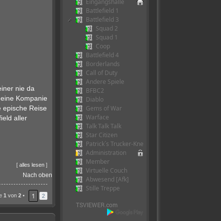
Eingangshalle
Battlefield 1
Battlefield 3
Squad 2
Squad 1
Coop
Battlefield 4
Borderlands
Call of Duty
Andere Spiele
iner nie da
BFBC2
 deine Kompanie
Diablo
Gems of War
e epische Reise
Warface
eld aller
Talk Talk Talk
Star Citizen
Patrick´s Trucker-Kneipe
Administration
Member
[
alles lesen
]
Virtuelle Couch
Nach oben
Abwesend [Afk]
Stille Treppe
1
te
1
von
2
•
2