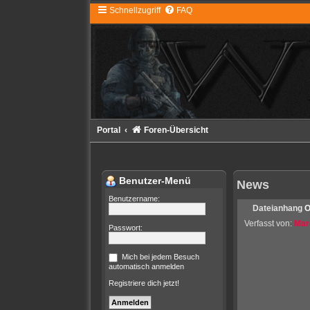
Schnellzugriff
FAQ
Portal
Foren-Übersicht
Benutzer-Menü
News
Benutzername:
Dateianhang
O
Verfasst von:
Mar
Passwort:
Mich bei jedem Besuch
automatisch anmelden
Registriere dich jetzt!