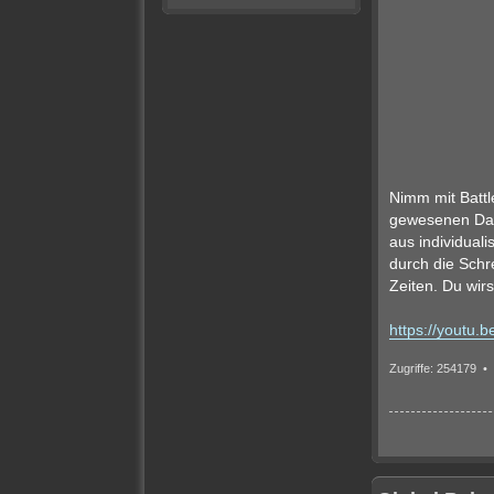
Nimm mit Battl
gewesenen Dars
aus individual
durch die Schre
Zeiten. Du wirs
https://youtu
Zugriffe: 254179 •