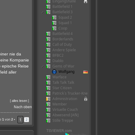
Eingangshalle
Battlefield 1
Battlefield 3
Squad 2
Squad 1
Coop
Battlefield 4
Borderlands
Call of Duty
Andere Spiele
iner nie da
BFBC2
 deine Kompanie
Diablo
Gems of War
e epische Reise
Wolfgang
eld aller
Warface
Talk Talk Talk
Star Citizen
Patrick´s Trucker-Kneipe
Administration
[
alles lesen
]
Member
Nach oben
Virtuelle Couch
Abwesend [Afk]
1
te
1
von
2
•
Stille Treppe
2