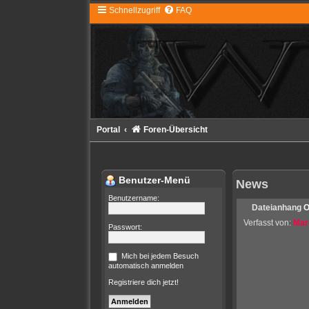
Schnellzugriff
FAQ
Portal
Foren-Übersicht
Benutzer-Menü
News
Benutzername:
Dateianhang
O
Verfasst von:
Mar
Passwort:
Mich bei jedem Besuch
automatisch anmelden
Registriere dich jetzt!