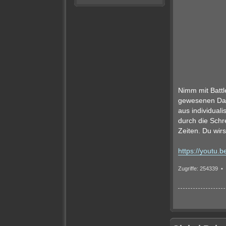
Nimm mit Battl
gewesenen Dars
aus individual
durch die Schre
Zeiten. Du wirs
https://youtu
Zugriffe: 254339 •