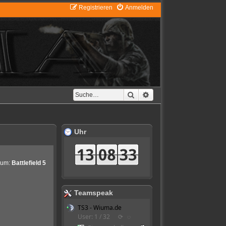
Registrieren
Anmelden
Suche
Erweiterte Suche
Uhr
rum:
Battlefield 5
Teamspeak
TS3 - Wiuma.de
User: 1 / 32
⟳
◌