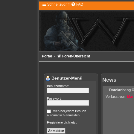
Schnellzugriff
FAQ
Portal
Foren-Übersicht
Benutzer-Menü
News
Benutzername:
Dateianhang
O
Verfasst von:
Mar
Passwort:
Mich bei jedem Besuch
automatisch anmelden
Registriere dich jetzt!