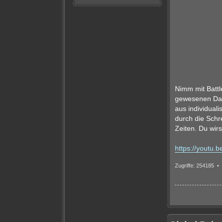
Nimm mit Battl
gewesenen Dars
aus individual
durch die Schre
Zeiten. Du wirs
https://youtu
Zugriffe: 254185 •