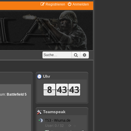
Registrieren
Anmelden
Suche
Erweiterte Suche
Uhr
rum:
Battlefield 5
Teamspeak
TS3 - Wiuma.de
User: 0 / 32
⟳
◌