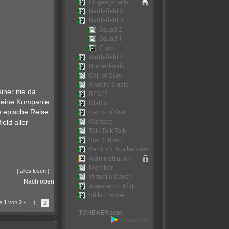
Eingangshalle
Battlefield 1
Battlefield 3
Squad 2
Squad 1
Coop
Battlefield 4
Borderlands
Call of Duty
Andere Spiele
iner nie da
BFBC2
 deine Kompanie
Diablo
Gems of War
e epische Reise
Warface
eld aller
Talk Talk Talk
Star Citizen
Patrick´s Trucker-Kneipe
Administration
Member
[
alles lesen
]
Virtuelle Couch
Nach oben
Abwesend [Afk]
Stille Treppe
1
te
1
von
2
•
2