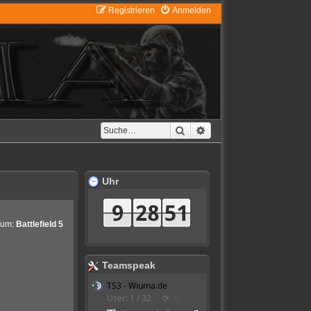
Registrieren
Anmelden
Suche
Erweiterte Suche
Uhr
rum:
Battlefield 5
Teamspeak
TS3 - Wiuma.de
User: 1 / 32
⟳
◌