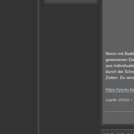
Nimm mit Battl
gewesenen Dars
aus individual
durch die Schre
Zeiten. Du wirs
https://youtu
Zugriffe: 253322 •