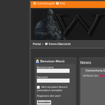
Schnellzugriff
FAQ
Portal
Foren-Übersicht
Benutzer-Menü
News
Benutzername:
Dateianhang
O
Verfasst von:
Mar
Passwort:
Mich bei jedem Besuch
automatisch anmelden
Registriere dich jetzt!