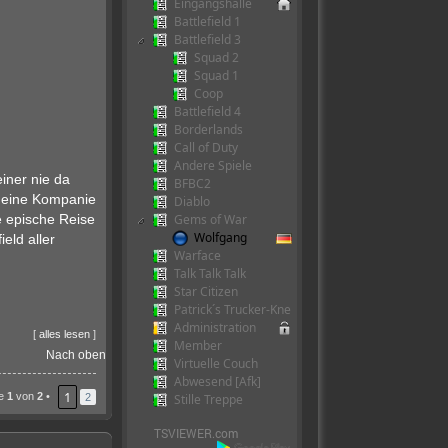
Eingangshalle
Battlefield 1
Battlefield 3
Squad 2
Squad 1
Coop
Battlefield 4
Borderlands
Call of Duty
Andere Spiele
iner nie da
BFBC2
 deine Kompanie
Diablo
Gems of War
e epische Reise
Wolfgang
eld aller
Warface
Talk Talk Talk
Star Citizen
Patrick´s Trucker-Kneipe
Administration
[
alles lesen
]
Member
Nach oben
Virtuelle Couch
Abwesend [Afk]
1
te
1
von
2
•
Stille Treppe
2