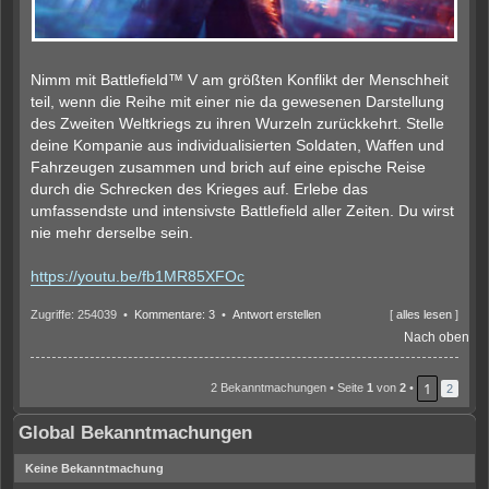
Nimm mit Battlefield™ V am größten Konflikt der Menschheit
teil, wenn die Reihe mit einer nie da gewesenen Darstellung
des Zweiten Weltkriegs zu ihren Wurzeln zurückkehrt. Stelle
deine Kompanie aus individualisierten Soldaten, Waffen und
Fahrzeugen zusammen und brich auf eine epische Reise
durch die Schrecken des Krieges auf. Erlebe das
umfassendste und intensivste Battlefield aller Zeiten. Du wirst
nie mehr derselbe sein.
https://youtu.be/fb1MR85XFOc
Zugriffe: 254039 •
Kommentare: 3
•
Antwort erstellen
[
alles lesen
]
Nach oben
1
2 Bekanntmachungen • Seite
1
von
2
•
2
Global Bekanntmachungen
Keine Bekanntmachung