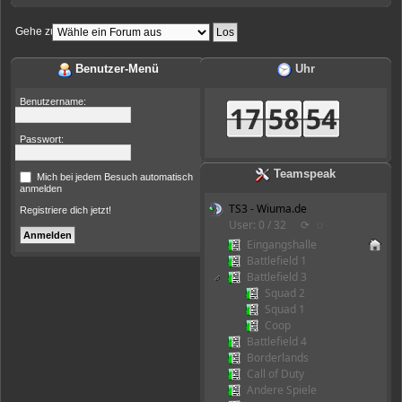
Gehe zu:
Benutzer-Menü
Uhr
Benutzername:
Passwort:
Teamspeak
Mich bei jedem Besuch automatisch
anmelden
TS3 - Wiuma.de
Registriere dich jetzt!
User: 0 / 32
⟳
◌
Eingangshalle
Battlefield 1
Battlefield 3
Squad 2
Squad 1
Coop
Battlefield 4
Borderlands
Call of Duty
Andere Spiele