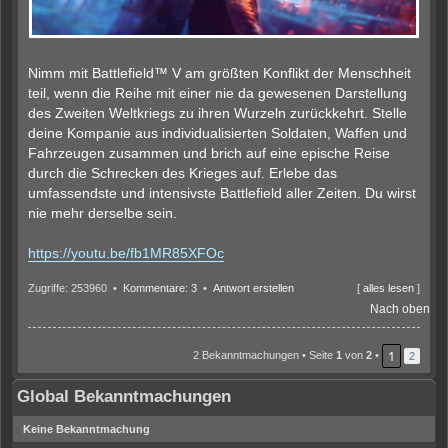
Nimm mit Battlefield™ V am größten Konflikt der Menschheit
teil, wenn die Reihe mit einer nie da gewesenen Darstellung
des Zweiten Weltkriegs zu ihren Wurzeln zurückkehrt. Stelle
deine Kompanie aus individualisierten Soldaten, Waffen und
Fahrzeugen zusammen und brich auf eine epische Reise
durch die Schrecken des Krieges auf. Erlebe das
umfassendste und intensivste Battlefield aller Zeiten. Du wirst
nie mehr derselbe sein.
https://youtu.be/fb1MR85XFOc
Zugriffe: 253960 •
Kommentare: 3
•
Antwort erstellen
[
alles lesen
]
Nach oben
1
2 Bekanntmachungen • Seite
1
von
2
•
2
Global Bekanntmachungen
Keine Bekanntmachung