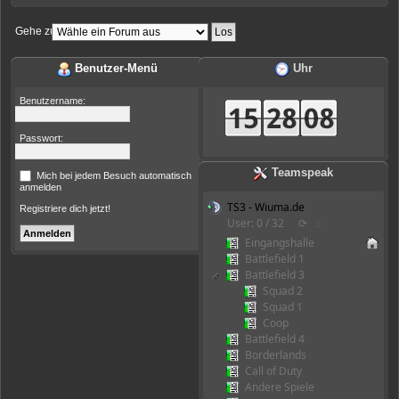
Gehe zu:
Benutzer-Menü
Uhr
Benutzername:
Passwort:
Teamspeak
Mich bei jedem Besuch automatisch
anmelden
TS3 - Wiuma.de
Registriere dich jetzt!
User: 0 / 32
⟳
◌
Eingangshalle
Battlefield 1
Battlefield 3
Squad 2
Squad 1
Coop
Battlefield 4
Borderlands
Call of Duty
Andere Spiele