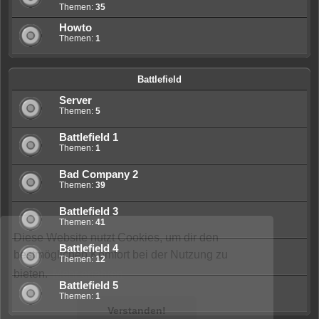
Themen:
35
Howto
Themen:
1
Battlefield
Server
Themen:
5
Battlefield 1
Themen:
1
Bad Company 2
Themen:
39
Battlefield 3
Themen:
41
Diese Website nutzt Cookies, um dir den
Battlefield 4
bestmöglichen Komfort bei der Nutzung zu
Themen:
12
bieten.
Mehr erfahren
Battlefield 5
Themen:
1
Verstanden!