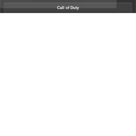
Call of Duty
Modern Warfare 1
Themen:
1
Modern Warfare 2
Themen:
10
Modern Warfare 3
Themen:
22
Black ops
Themen:
54
Black ops II
Themen:
8
Black ops III
Themen:
1
Ghosts
Themen:
8
Medal of Honor