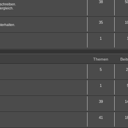
38
5
schreiben.
ergleich.
35
1
terhalten.
1
Themen
Beit
5
2
1
39
1
41
1