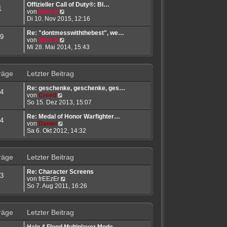
r
t
e
Offizieller Call of Duty®: Bl…
1
B
N
r
s
von
Marc3l
e
e
a
t
Di 10. Nov 2015, 12:16
i
u
g
e
t
e
r
Re: "dontmesswiththebest", we…
9
r
s
N
B
von
Marc3l
a
t
e
e
Mi 28. Mai 2014, 15:43
g
e
u
i
r
e
t
B
s
r
räge
Letzter Beitrag
e
t
a
i
e
g
Re: geschenke, geschenke, ges…
t
r
4
N
von
Creed
r
B
e
So 15. Dez 2013, 15:07
a
e
u
g
i
e
Re: Medal of Honor Warfighter…
t
4
s
N
von
Daniel
r
t
e
Sa 6. Okt 2012, 14:32
a
e
u
g
r
e
B
s
räge
Letzter Beitrag
e
t
i
e
Re: Character Screens
t
r
3
N
von
frEEzEr
r
B
e
So 7. Aug 2011, 16:26
a
e
u
g
i
e
t
s
r
räge
Letzter Beitrag
t
a
e
g