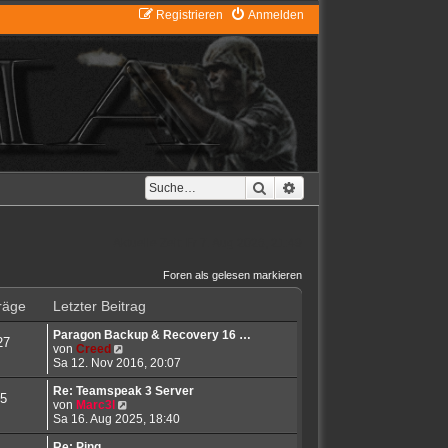
Registrieren
Anmelden
Suche
Erweiterte Suche
Aktuelle Zeit: Fr 7. Aug 2026, 21:49
Foren als gelesen markieren
räge
Letzter Beitrag
Paragon Backup & Recovery 16 …
27
N
von
Creed
e
Sa 12. Nov 2016, 20:07
u
e
Re: Teamspeak 3 Server
5
s
N
von
Marc3l
t
e
Sa 16. Aug 2025, 18:40
e
u
r
e
Re: Ping