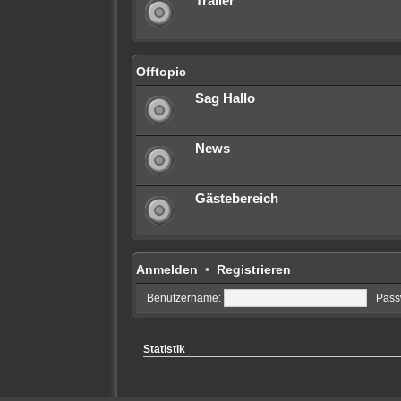
Trailer
Offtopic
Sag Hallo
News
Gästebereich
Anmelden
•
Registrieren
Benutzername:
Pass
Statistik
13522
visits • Beiträge insgesamt
5701
• Themen in