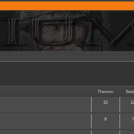
Themen
Beit
22
1
9
7