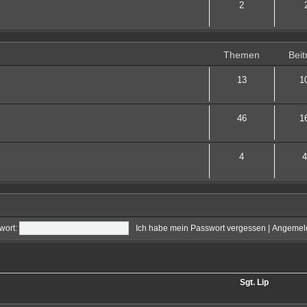
2
Themen
Beit
13
1
46
1
4
4
wort:
Ich habe mein Passwort vergessen
|
Angemeld
sgesamt
768
• Mitglieder insgesamt
57
• Unser neuestes Mitglied:
Sgt. Lip