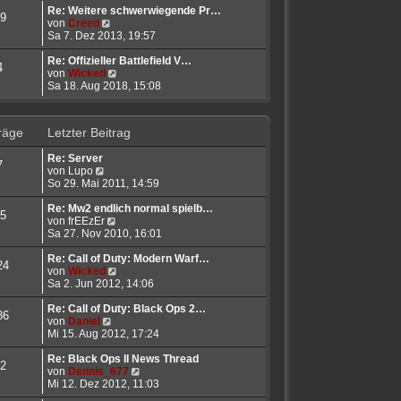
r
t
e
Re: Weitere schwerwiegende Pr…
9
B
N
r
s
von
Creed
e
e
a
t
Sa 7. Dez 2013, 19:57
i
u
g
e
t
e
r
Re: Offizieller Battlefield V…
4
r
s
B
N
von
Wicked
a
t
e
e
Sa 18. Aug 2018, 15:08
g
e
i
u
r
t
e
B
r
s
räge
Letzter Beitrag
e
a
t
i
g
e
Re: Server
t
r
7
N
von
Lupo
r
B
e
So 29. Mai 2011, 14:59
a
e
u
g
i
e
Re: Mw2 endlich normal spielb…
t
5
s
N
von
frEEzEr
r
t
e
Sa 27. Nov 2010, 16:01
a
e
u
g
r
e
Re: Call of Duty: Modern Warf…
24
B
s
N
von
Wicked
e
t
e
Sa 2. Jun 2012, 14:06
i
e
u
t
r
e
Re: Call of Duty: Black Ops 2…
86
r
N
B
s
von
Daniel
a
e
e
t
Mi 15. Aug 2012, 17:24
g
u
i
e
e
t
r
Re: Black Ops II News Thread
2
s
r
B
N
von
Dennis_677
t
a
e
e
Mi 12. Dez 2012, 11:03
e
g
i
u