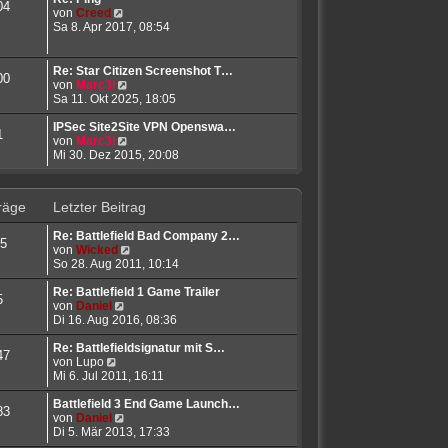
04
B
N
s
von
Creed
e
e
t
Sa 8. Apr 2017, 08:54
i
u
e
t
e
r
r
s
B
Re: Star Citizen Screenshot T…
00
a
t
e
N
von
Marc3l
g
e
i
e
Sa 11. Okt 2025, 18:05
r
t
u
B
r
e
IPSec Site2Site VPN Openswa…
1
e
a
s
N
von
Marc3l
i
g
t
e
Mi 30. Dez 2015, 20:08
t
e
u
r
r
e
a
B
s
räge
Letzter Beitrag
g
e
t
i
e
Re: Battlefield Bad Company 2…
t
r
5
N
von
Wicked
r
B
e
So 28. Aug 2011, 10:14
a
e
u
g
i
e
Re: Battlefield 1 Game Trailer
t
5
N
s
von
Daniel
r
e
t
Di 16. Aug 2016, 08:36
a
u
e
g
e
r
Re: Battlefieldsignatur mit S…
47
N
s
B
von
Lupo
e
t
e
Mi 6. Jul 2011, 16:11
u
e
i
e
r
t
Battlefield 3 End Game Launch…
83
s
B
N
r
von
Daniel
t
e
e
a
Di 5. Mär 2013, 17:33
e
i
u
g