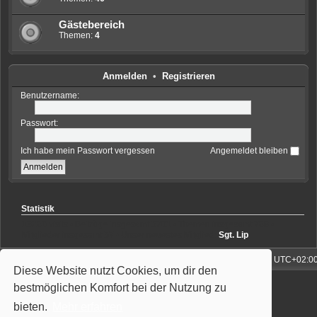
Gästebereich
Themen:
4
Anmelden
•
Registrieren
Benutzername:
Passwort:
Ich habe mein Passwort vergessen
Angemeldet bleiben
Statistik
13260
visits • Beiträge insgesamt
5701
• Themen insgesamt
768
•
Mitglieder insgesamt
57
• Unser neuestes Mitglied:
Sgt. Lip
ortal
Foren-Übersicht
Alle Zeiten sind
UTC+02:0
Diese Website nutzt Cookies, um dir den
Powered by
phpBB
® Forum Software © phpBB Limited
bestmöglichen Komfort bei der Nutzung zu
Deutsche Übersetzung durch
phpBB.de
Style: Wiuma | based on Carbon by Joyce&Luna
phpBB-Style-Design
bieten.
Mehr erfahren