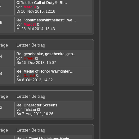
r
t
e
Offizieller Call of Duty®: Bl…
1
B
N
r
s
von
Marc3l
e
e
a
t
Di 10. Nov 2015, 12:16
i
u
g
e
t
e
r
Re: "dontmesswiththebest", we…
9
r
s
N
B
von
Marc3l
a
t
e
e
Mi 28. Mai 2014, 15:43
g
e
u
i
r
e
t
B
s
r
räge
Letzter Beitrag
e
t
a
i
e
g
Re: geschenke, geschenke, ges…
t
r
4
N
von
Creed
r
B
e
So 15. Dez 2013, 15:07
a
e
u
g
i
e
Re: Medal of Honor Warfighter…
t
4
s
N
von
Daniel
r
t
e
Sa 6. Okt 2012, 14:32
a
e
u
g
r
e
B
s
räge
Letzter Beitrag
e
t
i
e
Re: Character Screens
t
r
3
N
von
frEEzEr
r
B
e
So 7. Aug 2011, 16:26
a
e
u
g
i
e
t
s
r
räge
Letzter Beitrag
t
a
e
g