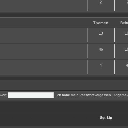
2
Themen
Beit
13
1
46
1
4
4
wort:
Ich habe mein Passwort vergessen
|
Angemeld
sgesamt
769
• Mitglieder insgesamt
57
• Unser neuestes Mitglied:
Sgt. Lip