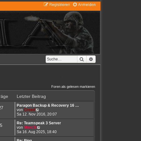
Registrieren
Anmelden
Suche
Erweiterte Suche
Aktuelle Zeit: Sa 8. Aug 2026, 17:49
Foren als gelesen markieren
räge
Letzter Beitrag
Paragon Backup & Recovery 16 …
27
N
von
Creed
e
Sa 12. Nov 2016, 20:07
u
e
Re: Teamspeak 3 Server
5
s
N
von
Marc3l
t
e
Sa 16. Aug 2025, 18:40
e
u
r
e
Re: Ping