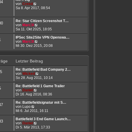
04
B
N
s
von
Creed
e
e
t
Sa 8. Apr 2017, 08:54
i
u
e
t
e
r
r
s
B
Re: Star Citizen Screenshot T…
00
a
t
e
N
von
Marc3l
g
e
i
e
Sa 11. Okt 2025, 18:05
r
t
u
B
r
e
IPSec Site2Site VPN Openswa…
1
e
a
s
N
von
Marc3l
i
g
t
e
Mi 30. Dez 2015, 20:08
t
e
u
r
r
e
a
B
s
räge
Letzter Beitrag
g
e
t
i
e
Re: Battlefield Bad Company 2…
t
r
5
N
von
Wicked
r
B
e
So 28. Aug 2011, 10:14
a
e
u
g
i
e
Re: Battlefield 1 Game Trailer
t
5
N
s
von
Daniel
r
e
t
Di 16. Aug 2016, 08:36
a
u
e
g
e
r
Re: Battlefieldsignatur mit S…
47
N
s
B
von
Lupo
e
t
e
Mi 6. Jul 2011, 16:11
u
e
i
e
r
t
Battlefield 3 End Game Launch…
83
s
B
N
r
von
Daniel
t
e
e
a
Di 5. Mär 2013, 17:33
e
i
u
g