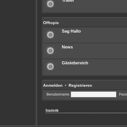
Trailer
Offtopic
Sag Hallo
News
Gästebereich
Anmelden
•
Registrieren
Benutzername:
Pass
Statistik
19452
visits • Beiträge insgesamt
5702
• Themen in