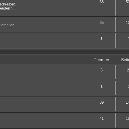
38
5
schreiben.
ergleich.
35
1
terhalten.
1
Themen
Beit
5
2
1
39
1
41
1