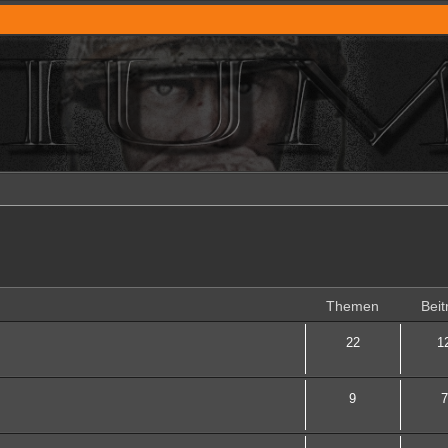
Themen
Beit
22
1
9
7