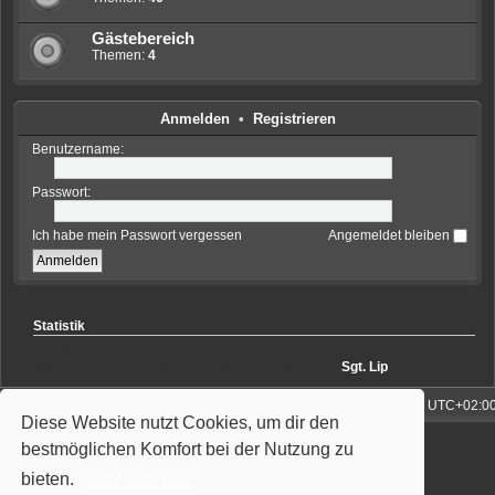
Gästebereich
Themen:
4
Anmelden
•
Registrieren
Benutzername:
Passwort:
Ich habe mein Passwort vergessen
Angemeldet bleiben
Statistik
5663
visits • Beiträge insgesamt
5701
• Themen insgesamt
768
•
Mitglieder insgesamt
57
• Unser neuestes Mitglied:
Sgt. Lip
ortal
Foren-Übersicht
Alle Zeiten sind
UTC+02:0
Diese Website nutzt Cookies, um dir den
Powered by
phpBB
® Forum Software © phpBB Limited
bestmöglichen Komfort bei der Nutzung zu
Deutsche Übersetzung durch
phpBB.de
Style: Wiuma | based on Carbon by Joyce&Luna
phpBB-Style-Design
bieten.
Mehr erfahren