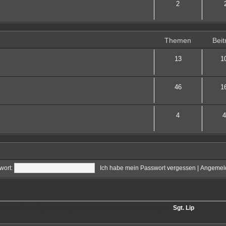
2
Themen
Beit
13
1
46
1
4
4
wort:
Ich habe mein Passwort vergessen
|
Angemeld
gesamt
768
• Mitglieder insgesamt
57
• Unser neuestes Mitglied:
Sgt. Lip