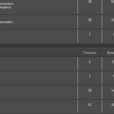
38
5
schreiben.
ergleich.
35
1
terhalten.
1
Themen
Beit
5
2
1
39
1
41
1