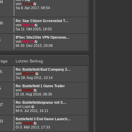
04
B
N
s
von
Creed
e
e
t
Sa 8. Apr 2017, 08:54
i
u
e
t
e
r
r
s
B
Re: Star Citizen Screenshot T…
00
a
t
e
N
von
Marc3l
g
e
i
e
Sa 11. Okt 2025, 18:05
r
t
u
B
r
e
IPSec Site2Site VPN Openswa…
1
e
a
s
N
von
Marc3l
i
g
t
e
Mi 30. Dez 2015, 20:08
t
e
u
r
r
e
a
B
s
räge
Letzter Beitrag
g
e
t
i
e
Re: Battlefield Bad Company 2…
t
r
5
N
von
Wicked
r
B
e
So 28. Aug 2011, 10:14
a
e
u
g
i
e
Re: Battlefield 1 Game Trailer
t
5
N
s
von
Daniel
r
e
t
Di 16. Aug 2016, 08:36
a
u
e
g
e
r
Re: Battlefieldsignatur mit S…
47
N
s
B
von
Lupo
e
t
e
Mi 6. Jul 2011, 16:11
u
e
i
e
r
t
Battlefield 3 End Game Launch…
83
s
B
N
r
von
Daniel
t
e
e
a
Di 5. Mär 2013, 17:33
e
i
u
g