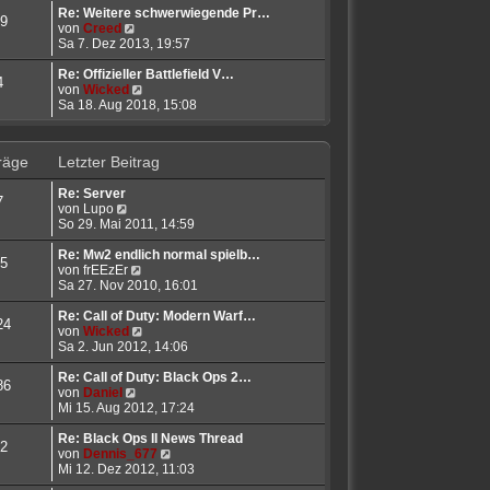
r
t
e
Re: Weitere schwerwiegende Pr…
9
B
N
r
s
von
Creed
e
e
a
t
Sa 7. Dez 2013, 19:57
i
u
g
e
t
e
r
Re: Offizieller Battlefield V…
4
r
s
B
N
von
Wicked
a
t
e
e
Sa 18. Aug 2018, 15:08
g
e
i
u
r
t
e
B
r
s
räge
Letzter Beitrag
e
a
t
i
g
e
Re: Server
t
r
7
N
von
Lupo
r
B
e
So 29. Mai 2011, 14:59
a
e
u
g
i
e
Re: Mw2 endlich normal spielb…
t
5
s
N
von
frEEzEr
r
t
e
Sa 27. Nov 2010, 16:01
a
e
u
g
r
e
Re: Call of Duty: Modern Warf…
24
B
s
N
von
Wicked
e
t
e
Sa 2. Jun 2012, 14:06
i
e
u
t
r
e
Re: Call of Duty: Black Ops 2…
86
r
N
B
s
von
Daniel
a
e
e
t
Mi 15. Aug 2012, 17:24
g
u
i
e
e
t
r
Re: Black Ops II News Thread
2
s
r
B
N
von
Dennis_677
t
a
e
e
Mi 12. Dez 2012, 11:03
e
g
i
u