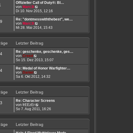
r
t
e
Offizieller Call of Duty®: Bl…
1
B
N
r
s
von
Marc3l
e
e
a
t
Di 10. Nov 2015, 12:16
i
u
g
e
t
e
r
Re: "dontmesswiththebest", we…
9
r
s
N
B
von
Marc3l
a
t
e
e
Mi 28. Mai 2014, 15:43
g
e
u
i
r
e
t
B
s
r
räge
Letzter Beitrag
e
t
a
i
e
g
Re: geschenke, geschenke, ges…
t
r
4
N
von
Creed
r
B
e
So 15. Dez 2013, 15:07
a
e
u
g
i
e
Re: Medal of Honor Warfighter…
t
4
s
N
von
Daniel
r
t
e
Sa 6. Okt 2012, 14:32
a
e
u
g
r
e
B
s
räge
Letzter Beitrag
e
t
i
e
Re: Character Screens
t
r
3
N
von
frEEzEr
r
B
e
So 7. Aug 2011, 16:26
a
e
u
g
i
e
t
s
r
räge
Letzter Beitrag
t
a
e
g