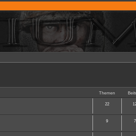
Themen
Beit
22
1
9
7