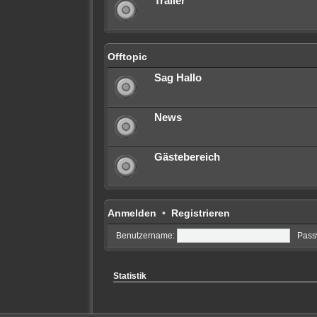
Trailer
Offtopic
Sag Hallo
News
Gästebereich
Anmelden
•
Registrieren
Benutzername:
Pass
Statistik
5974
visits • Beiträge insgesamt
5701
• Themen ins