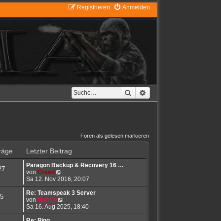
Registrieren
Anmelden
Suche
Erweiterte Suche
Aktuelle Zeit: Fr 7. Aug 2026, 01:49
Foren als gelesen markieren
räge
Letzter Beitrag
Paragon Backup & Recovery 16 …
27
N
von
Creed
e
Sa 12. Nov 2016, 20:07
u
e
Re: Teamspeak 3 Server
5
s
N
von
Marc3l
t
e
Sa 16. Aug 2025, 18:40
e
u
r
e
Re: Ping