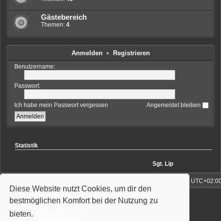
Gästebereich
Themen:
4
Anmelden
•
Registrieren
Benutzername:
Passwort:
Ich habe mein Passwort vergessen
Angemeldet bleiben
Statistik
6359
visits • Beiträge insgesamt
5701
• Themen insgesamt
768
•
Mitglieder insgesamt
57
• Unser neuestes Mitglied:
Sgt. Lip
ortal
Foren-Übersicht
Alle Zeiten sind
UTC+02:0
Diese Website nutzt Cookies, um dir den
Powered by
phpBB
® Forum Software © phpBB Limited
bestmöglichen Komfort bei der Nutzung zu
Deutsche Übersetzung durch
phpBB.de
Style: Wiuma | based on Carbon by Joyce&Luna
phpBB-Style-Design
bieten.
Mehr erfahren