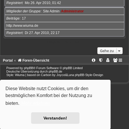
Registriert
Mo 26. Apr 2010, 01:42
Mitglieder der Gruppe
Site Admin
Administrator
Beiträge
17
http://www.wiuma.de
Registriert
Di 27. Apr 2010, 22:17
3 Mitglieder • Seite
1
von
1
Gehe zu
Portal
Foren-Übersicht
Powered by
phpBB
® Forum Software © phpBB Limited
Deutsche Übersetzung durch
phpBB.de
Style: Wiuma | based on Carbon by Joyce&Luna
phpBB-Style-Design
Diese Website nutzt Cookies, um dir den
bestmöglichen Komfort bei der Nutzung zu
bieten.
Mehr erfahren
Verstanden!