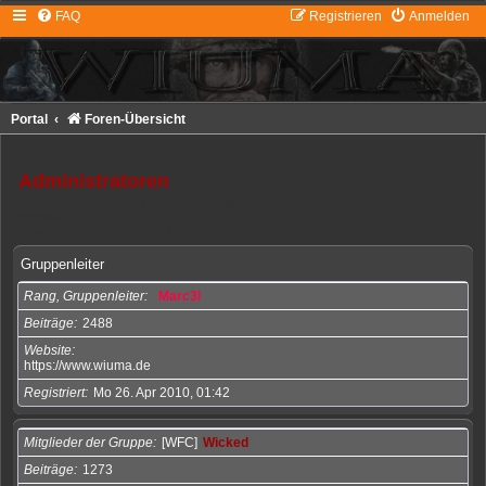
FAQ
Registrieren
Anmelden
Portal
Foren-Übersicht
Administratoren
Dies ist eine Systemgruppe. Systemgruppen werden von den Administratoren
verwaltet.
Gruppenrang: Site Admin
Gruppenleiter
Rang, Gruppenleiter
Marc3l
Beiträge
2488
Website
https://www.wiuma.de
Registriert
Mo 26. Apr 2010, 01:42
Mitglieder der Gruppe
[WFC]
Wicked
Beiträge
1273