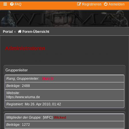
FAQ
Registrieren
Anmelden
Portal
Foren-Übersicht
Administratoren
Dies ist eine Systemgruppe. Systemgruppen werden von den Administratoren
verwaltet.
Gruppenrang: Site Admin
Gruppenleiter
Rang, Gruppenleiter
Marc3l
Beiträge
2488
Website
https://www.wiuma.de
Registriert
Mo 26. Apr 2010, 01:42
Mitglieder der Gruppe
[WFC]
Wicked
Beiträge
1272