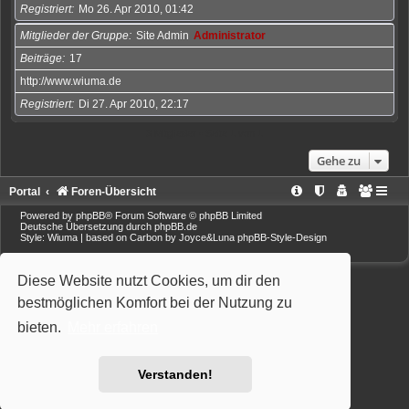
Registriert
Mo 26. Apr 2010, 01:42
Mitglieder der Gruppe
Site Admin
Administrator
Beiträge
17
http://www.wiuma.de
Registriert
Di 27. Apr 2010, 22:17
3 Mitglieder • Seite
1
von
1
Gehe zu
Portal
Foren-Übersicht
Powered by
phpBB
® Forum Software © phpBB Limited
Deutsche Übersetzung durch
phpBB.de
Style: Wiuma | based on Carbon by Joyce&Luna
phpBB-Style-Design
Diese Website nutzt Cookies, um dir den
bestmöglichen Komfort bei der Nutzung zu
bieten.
Mehr erfahren
Verstanden!