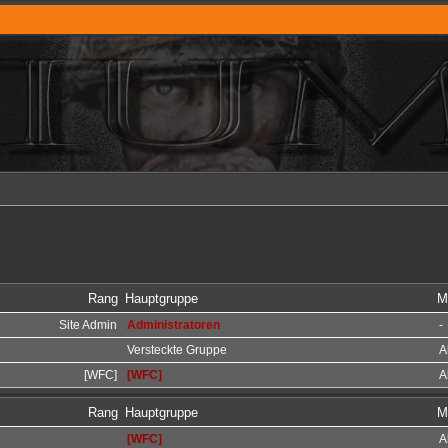
Rang
Hauptgruppe
M
Site Admin
Administratoren
-
Versteckte Gruppe
A
[WFC]
[WFC]
A
Rang
Hauptgruppe
M
[WFC]
A