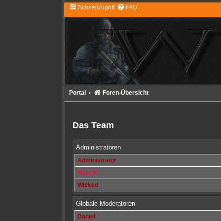
Schnellzugriff
FAQ
Portal
Foren-Übersicht
Das Team
Administratoren
Administrator
Marc3l
Wicked
Globale Moderatoren
Daniel