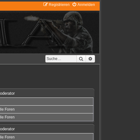
Registrieren
Anmelden
Suche
Erweiterte Suche
oderator
lle Foren
lle Foren
oderator
lle Foren