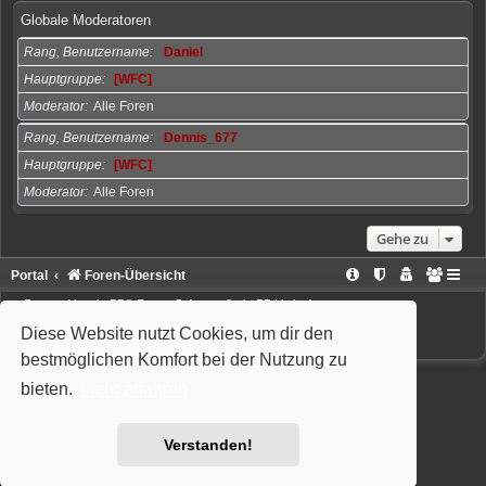
Globale Moderatoren
Rang, Benutzername
Daniel
Hauptgruppe
[WFC]
Moderator
Alle Foren
Rang, Benutzername
Dennis_677
Hauptgruppe
[WFC]
Moderator
Alle Foren
Gehe zu
Portal
Foren-Übersicht
Powered by
phpBB
® Forum Software © phpBB Limited
Deutsche Übersetzung durch
phpBB.de
Style: Wiuma | based on Carbon by Joyce&Luna
phpBB-Style-Design
Diese Website nutzt Cookies, um dir den
bestmöglichen Komfort bei der Nutzung zu
bieten.
Mehr erfahren
Verstanden!