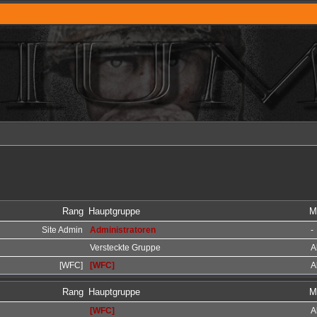
Rang
Hauptgruppe
M
Site Admin
Administratoren
-
Versteckte Gruppe
A
[WFC]
[WFC]
A
Rang
Hauptgruppe
M
[WFC]
A