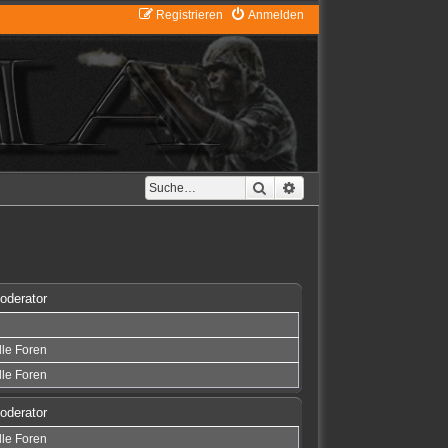
Registrieren
Anmelden
Suche
Erweiterte Suche
oderator
lle Foren
lle Foren
oderator
lle Foren