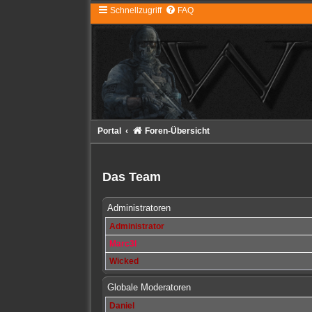
Schnellzugriff
FAQ
Portal
Foren-Übersicht
Das Team
Administratoren
Administrator
Marc3l
Wicked
Globale Moderatoren
Daniel