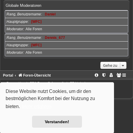
Globale Moderatoren
Rang, Benutzername
Daniel
Hauptgruppe
[WFC]
Moderator
Alle Foren
Rang, Benutzername
Dennis_677
Hauptgruppe
[WFC]
Moderator
Alle Foren
Gehe zu
Portal
Foren-Übersicht
Powered by
phpBB
® Forum Software © phpBB Limited
Deutsche Übersetzung durch
phpBB.de
Style: Wiuma | based on Carbon by Joyce&Luna
phpBB-Style-Design
Diese Website nutzt Cookies, um dir den
bestmöglichen Komfort bei der Nutzung zu
bieten.
Mehr erfahren
Verstanden!