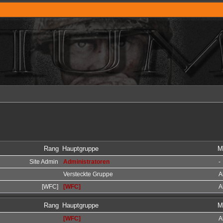
Rang
Hauptgruppe
M
Site Admin
Administratoren
-
Versteckte Gruppe
A
[WFC]
[WFC]
A
Rang
Hauptgruppe
M
[WFC]
A