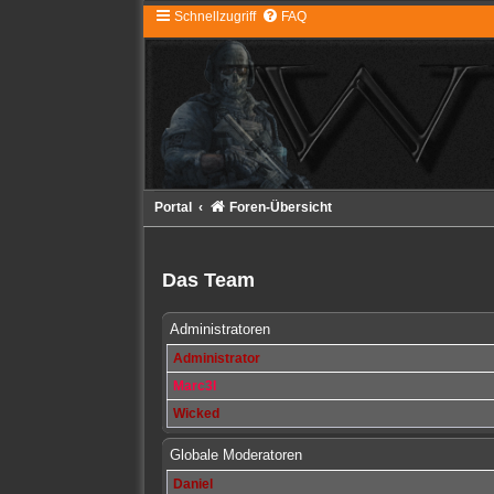
Schnellzugriff
FAQ
Portal
Foren-Übersicht
Das Team
Administratoren
Administrator
Marc3l
Wicked
Globale Moderatoren
Daniel