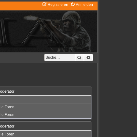
Registrieren
Anmelden
Suche
Erweiterte Suche
oderator
lle Foren
lle Foren
oderator
lle Foren