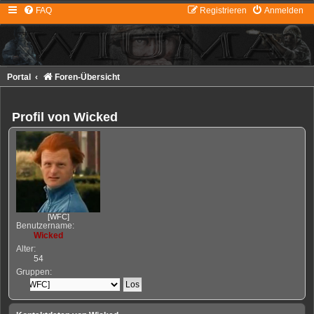
FAQ
Registrieren
Anmelden
Portal
Foren-Übersicht
Profil von Wicked
[WFC]
Benutzername:
Wicked
Alter:
54
Gruppen: