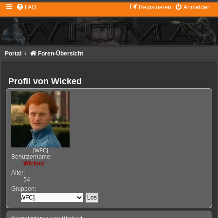
FAQ
Registrieren
Anmelden
Portal
Foren-Übersicht
Profil von Wicked
[WFC]
Benutzername:
Wicked
Alter:
54
Gruppen: