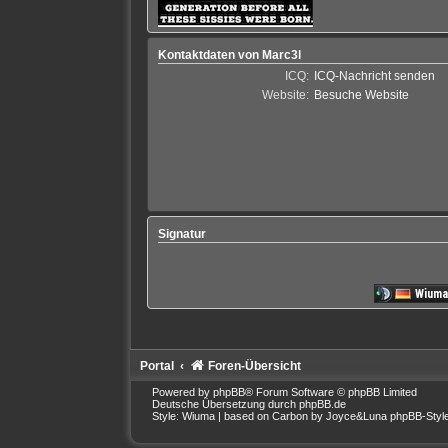
Kontaktdaten von Marc3l
ICQ:
ICQ-Nachricht senden
Website:
Besuche Website
Signatur
Portal
Foren-Übersicht
Powered by
phpBB
® Forum Software © phpBB Limited
Deutsche Übersetzung durch
phpBB.de
Style: Wiuma | based on Carbon by Joyce&Luna
phpBB-Styl