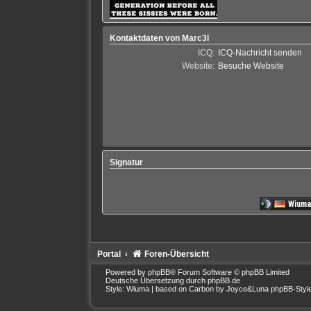
Kontaktdaten von Marc3l
ICQ:
ICQ-Nachricht senden
Website:
Besuche Website
Signatur
Portal
Foren-Übersicht
Powered by
phpBB
® Forum Software © phpBB Limited
Deutsche Übersetzung durch
phpBB.de
Style: Wiuma | based on Carbon by Joyce&Luna
phpBB-Styl