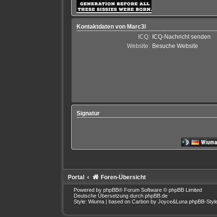
Kontaktdaten von Marc3l
ICQ:
ICQ-Nachricht senden
Website:
Besuche Website
Signatur
Portal
Foren-Übersicht
Powered by
phpBB
® Forum Software © phpBB Limited
Deutsche Übersetzung durch
phpBB.de
Style: Wiuma | based on Carbon by Joyce&Luna
phpBB-Styl