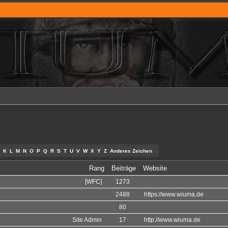
K
L
M
N
O
P
Q
R
S
T
U
V
W
X
Y
Z
Anderes Zeichen
Rang
Beiträge
Website
[WFC]
1273
2488
https://www.wiuma.de
80
Site Admin
17
http://www.wiuma.de