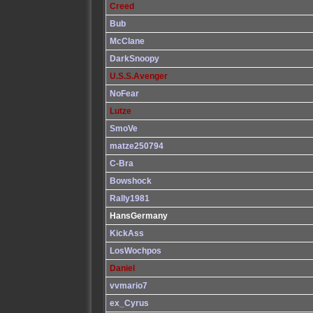
Creed
Bub
McClane
DarkSnoopy
U.S.S.Avenger
NoFear
Lutze
SmoVe
matze250794
C-Bra
Bowshock
Rally1981
HansGermany
KickAss
LosWochpos
Daniel
vvmario7
ex_Cyrus