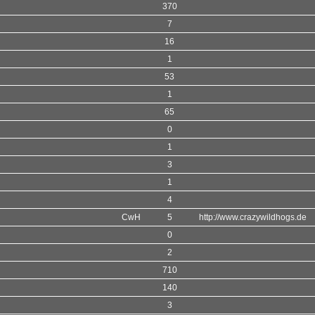
370
7
16
1
53
1
65
0
1
3
1
4
CwH
5
http://www.crazywildhogs.de
0
2
710
140
3