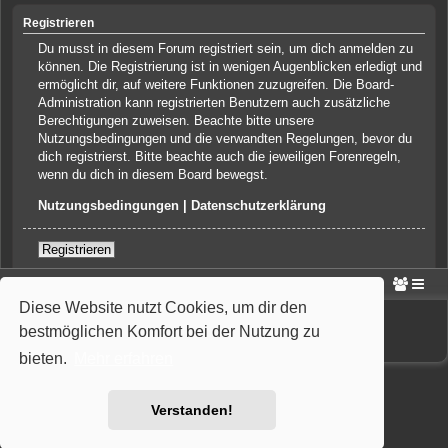
Registrieren
Du musst in diesem Forum registriert sein, um dich anmelden zu
können. Die Registrierung ist in wenigen Augenblicken erledigt und
ermöglicht dir, auf weitere Funktionen zuzugreifen. Die Board-
Administration kann registrierten Benutzern auch zusätzliche
Berechtigungen zuweisen. Beachte bitte unsere
Nutzungsbedingungen und die verwandten Regelungen, bevor du
dich registrierst. Bitte beachte auch die jeweiligen Forenregeln,
wenn du dich in diesem Board bewegst.
Nutzungsbedingungen
|
Datenschutzerklärung
Registrieren
Portal
Foren-Übersicht
Diese Website nutzt Cookies, um dir den
Powered by
phpBB
® Forum Software © phpBB Limited
Deutsche Übersetzung durch
phpBB.de
bestmöglichen Komfort bei der Nutzung zu
Style: Wiuma | based on Carbon by Joyce&Luna
phpBB-Style-Design
bieten.
Mehr erfahren
Verstanden!