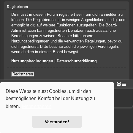
Registrieren
Du musst in diesem Forum registriert sein, um dich anmelden zu
können. Die Registrierung ist in wenigen Augenblicken erledigt und
ermöglicht dir, auf weitere Funktionen zuzugreifen. Die Board-
Administration kann registrierten Benutzern auch zusätzliche
Berechtigungen zuweisen. Beachte bitte unsere
Nutzungsbedingungen und die verwandten Regelungen, bevor du
dich registrierst. Bitte beachte auch die jeweiligen Forenregeln,
wenn du dich in diesem Board bewegst.
Nutzungsbedingungen
|
Datenschutzerklärung
Registrieren
Portal
Foren-Übersicht
Diese Website nutzt Cookies, um dir den
Powered by
phpBB
® Forum Software © phpBB Limited
Deutsche Übersetzung durch
phpBB.de
bestmöglichen Komfort bei der Nutzung zu
Style: Wiuma | based on Carbon by Joyce&Luna
phpBB-Style-Design
bieten.
Mehr erfahren
Verstanden!