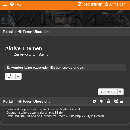
FAQ
Registrieren
Anmelden
Portal
Foren-Übersicht
Aktive Themen
Zur erweiterten Suche
Die Suche ergab 0 Treffer • Seite
1
von
1
Es wurden keine passenden Ergebnisse gefunden.
Die Suche ergab 0 Treffer • Seite
1
von
1
Gehe zu
Portal
Foren-Übersicht
Powered by
phpBB
® Forum Software © phpBB Limited
Deutsche Übersetzung durch
phpBB.de
Style: Wiuma | based on Carbon by Joyce&Luna
phpBB-Style-Design