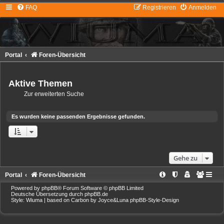
FAQ
Registrieren
Anmelden
Portal
Foren-Übersicht
Aktive Themen
Zur erweiterten Suche
Die Suche ergab 0 Treffer • Seite
1
von
1
Es wurden keine passenden Ergebnisse gefunden.
Die Suche ergab 0 Treffer • Seite
1
von
1
Gehe zu
Portal
Foren-Übersicht
Powered by
phpBB
® Forum Software © phpBB Limited
Deutsche Übersetzung durch
phpBB.de
Style: Wiuma | based on Carbon by Joyce&Luna
phpBB-Style-Design