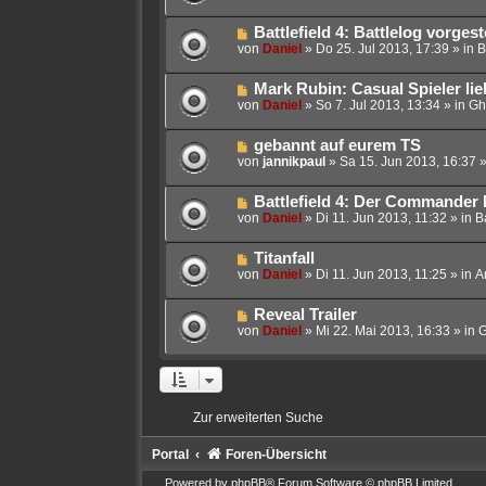
u
e
a
e
i
g
N
Battlefield 4: Battlelog vorgeste
r
t
e
von
Daniel
»
Do 25. Jul 2013, 17:39
» in
B
B
r
u
e
a
e
i
g
N
Mark Rubin: Casual Spieler li
r
t
e
von
Daniel
»
So 7. Jul 2013, 13:34
» in
Gh
B
r
u
e
a
e
i
g
N
gebannt auf eurem TS
r
t
e
von
jannikpaul
»
Sa 15. Jun 2013, 16:37
»
B
r
u
e
a
e
i
g
N
Battlefield 4: Der Commander
r
t
e
von
Daniel
»
Di 11. Jun 2013, 11:32
» in
Ba
B
r
u
e
a
e
i
g
N
Titanfall
r
t
e
von
Daniel
»
Di 11. Jun 2013, 11:25
» in
A
B
r
u
e
a
e
i
g
N
Reveal Trailer
r
t
e
von
Daniel
»
Mi 22. Mai 2013, 16:33
» in
G
B
r
u
e
a
e
i
g
r
t
B
r
e
a
Zur erweiterten Suche
i
g
t
r
Portal
Foren-Übersicht
a
g
Powered by
phpBB
® Forum Software © phpBB Limited