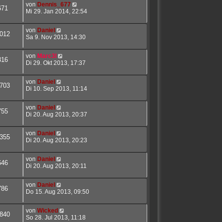
von
Dennis_677
671
Mi 29. Jan 2014, 22:54
von
Daniel
012
Sa 9. Nov 2013, 14:30
von
Marc3l
316
Di 29. Okt 2013, 17:37
von
Daniel
703
Di 10. Sep 2013, 11:14
von
Daniel
755
Di 20. Aug 2013, 20:37
von
Daniel
355
Di 20. Aug 2013, 20:23
von
Daniel
646
Di 20. Aug 2013, 20:11
von
Daniel
786
Do 15. Aug 2013, 09:50
von
Wicked
840
So 28. Jul 2013, 11:18