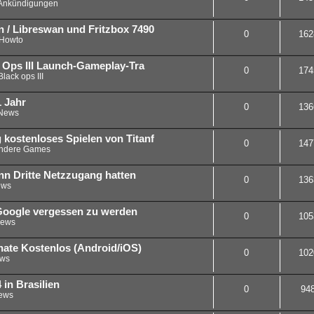
Ankündigungen
 / Libreswan und Fritzbox 7490
0
162
Howto
ck Ops III Launch-Gameplay-Tra
0
174
Black ops III
1 Jahr
0
136
News
 kostenloses Spielen von Titanf
0
147
ndere Games
nn Dritte Netzzugang hatten
0
136
ws
Google vergessen zu werden
0
105
ews
ate Kostenlos (Android/iOS)
0
102
ws
in Brasilien
0
94
ews