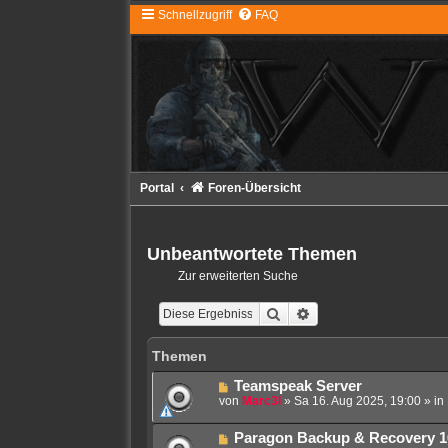
Schnellzugriff
FAQ
Portal
Foren-Übersicht
Unbeantwortete Themen
Zur erweiterten Suche
Suche
Erweiterte Suche
Themen
N
Teamspeak Server
e
von
Marc3l
»
Sa 16. Aug 2025, 19:00
» in
u
e
N
Paragon Backup & Recovery 1
r