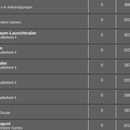
0
89
» in
Ankündigungen
0
102
ndere Games
player-Launchtrailer
0
60
attlefield 4
en
0
102
attlefield 4
iler
0
58
attlefield 4
0
102
attlefield 4
0
58
attlefield 4
0
58
Ghosts
ugust
0
101
Andere Games