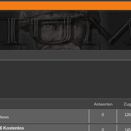
Antworten
Zugr
0
126
News
6 Kostenlos
0
145