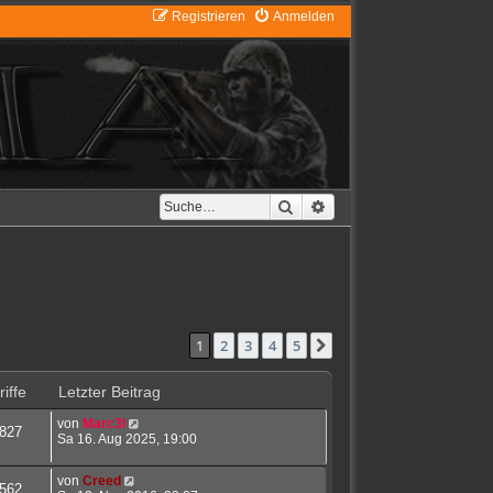
Registrieren
Anmelden
Suche
Erweiterte Suche
1
2
3
4
5
Nächste
Die Suche ergab 113 Treffer
iffe
Letzter Beitrag
von
Marc3l
827
Sa 16. Aug 2025, 19:00
von
Creed
562