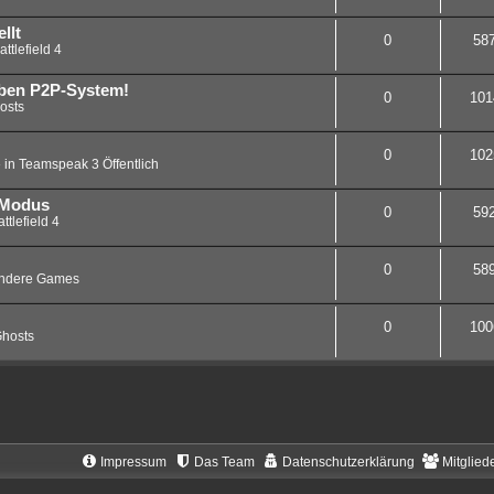
llt
0
58
attlefield 4
eben P2P-System!
0
101
osts
0
102
 in
Teamspeak 3 Öffentlich
 Modus
0
59
ttlefield 4
0
58
ndere Games
0
100
hosts
Impressum
Das Team
Datenschutzerklärung
Mitglied