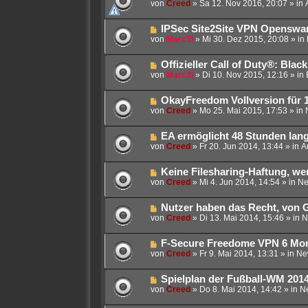
e
von
Creed
»
Sa 12. Nov 2016, 20:07
» in
B
u
e
e
i
N
IPSec Site2Site VPN Openswan
r
t
e
von
Marc3l
»
Mi 30. Dez 2015, 20:08
» in
B
r
u
e
a
e
i
g
N
Offizieller Call of Duty®: Bla
r
t
e
von
Marc3l
»
Di 10. Nov 2015, 12:16
» in
B
r
u
e
a
e
i
g
N
OkayFreedom Vollversion für 
r
t
e
von
Creed
»
Mo 25. Mai 2015, 17:53
» in
B
r
u
e
a
e
i
g
N
EA ermöglicht 48 Stunden lang
r
t
e
von
Creed
»
Fr 20. Jun 2014, 13:44
» in
A
B
r
u
e
a
e
i
g
N
Keine Filesharing-Haftung, we
r
t
e
von
Creed
»
Mi 4. Jun 2014, 14:54
» in
Ne
B
r
u
e
a
e
i
g
N
Nutzer haben das Recht, von 
r
t
e
von
Creed
»
Di 13. Mai 2014, 15:46
» in
N
B
r
u
e
a
e
i
g
N
F-Secure Freedome VPN 6 Mon
r
t
e
von
Creed
»
Fr 9. Mai 2014, 13:31
» in
Ne
B
r
u
e
a
e
i
g
N
Spielplan der Fußball-WM 2014 
r
t
e
von
Creed
»
Do 8. Mai 2014, 14:42
» in
N
B
r
u
e
a
e