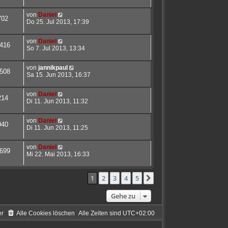
von
Daniel
702
Do 25. Jul 2013, 17:39
von
Daniel
416
So 7. Jul 2013, 13:34
von
jannikpaul
508
Sa 15. Jun 2013, 16:37
von
Daniel
214
Di 11. Jun 2013, 11:32
von
Daniel
940
Di 11. Jun 2013, 11:25
von
Daniel
699
Mi 22. Mai 2013, 16:33
1
2
3
4
5
Nächste
Die Suche ergab 113 Treffer
Gehe zu
er
Alle Cookies löschen
Alle Zeiten sind
UTC+02:00