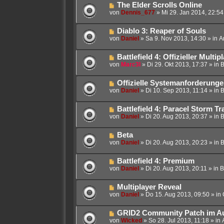
i
g
N
The Elder Scrolls Online
r
t
e
von
Dennis_677
»
Mi 29. Jan 2014, 22:54
B
r
u
e
a
e
i
g
N
Diablo 3: Reaper of Souls
r
t
e
von
Daniel
»
Sa 9. Nov 2013, 14:30
» in
A
B
r
u
e
a
e
i
g
N
Battlefield 4: Offizieller Multi
r
t
e
von
Marc3l
»
Di 29. Okt 2013, 17:37
» in
B
B
r
u
e
a
e
i
g
N
Offizielle Systemanforderung
r
t
e
von
Daniel
»
Di 10. Sep 2013, 11:14
» in
B
B
r
u
e
a
e
i
g
N
Battlefield 4: Paracel Storm Tra
r
t
e
von
Daniel
»
Di 20. Aug 2013, 20:37
» in
B
B
r
u
e
a
e
i
g
N
Beta
r
t
e
von
Daniel
»
Di 20. Aug 2013, 20:23
» in
B
B
r
u
e
a
e
i
g
N
Battlefield 4: Premium
r
t
e
von
Daniel
»
Di 20. Aug 2013, 20:11
» in
B
B
r
u
e
a
e
i
g
N
Multiplayer Reveal
r
t
e
von
Daniel
»
Do 15. Aug 2013, 09:50
» in
B
r
u
e
a
e
i
g
N
GRID2 Community Patch im A
r
t
e
von
Wicked
»
So 28. Jul 2013, 11:18
» in
B
r