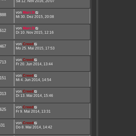
Sa 12. Nov 2016, 20:07
von
Marc3l
888
Mi 30. Dez 2015, 20:08
von
Marc3l
612
Di 10. Nov 2015, 12:16
von
Creed
467
Mo 25. Mai 2015, 17:53
von
Creed
713
Fr 20. Jun 2014, 13:44
von
Creed
151
Mi 4. Jun 2014, 14:54
von
Creed
013
Di 13. Mai 2014, 15:46
von
Creed
625
Fr 9. Mai 2014, 13:31
von
Creed
431
Do 8. Mai 2014, 14:42