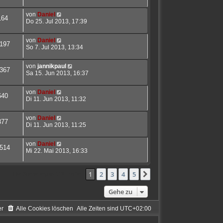
von
Daniel
164
Do 25. Jul 2013, 17:39
von
Daniel
197
So 7. Jul 2013, 13:34
von
jannikpaul
367
Sa 15. Jun 2013, 16:37
von
Daniel
640
Di 11. Jun 2013, 11:32
von
Daniel
377
Di 11. Jun 2013, 11:25
von
Daniel
514
Mi 22. Mai 2013, 16:33
1
2
3
4
5
Nächste
Die Suche ergab 113 Treffer
Gehe zu
er
Alle Cookies löschen
Alle Zeiten sind
UTC+02:00