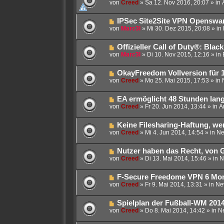
e
von
Creed
»
Sa 12. Nov 2016, 20:07
» in
B
u
e
e
i
N
IPSec Site2Site VPN Openswan
r
t
e
von
Marc3l
»
Mi 30. Dez 2015, 20:08
» in
B
r
u
e
a
e
i
g
N
Offizieller Call of Duty®: Bla
r
t
e
von
Marc3l
»
Di 10. Nov 2015, 12:16
» in
B
r
u
e
a
e
i
g
N
OkayFreedom Vollversion für 
r
t
e
von
Creed
»
Mo 25. Mai 2015, 17:53
» in
B
r
u
e
a
e
i
g
N
EA ermöglicht 48 Stunden lang
r
t
e
von
Creed
»
Fr 20. Jun 2014, 13:44
» in
A
B
r
u
e
a
e
i
g
N
Keine Filesharing-Haftung, we
r
t
e
von
Creed
»
Mi 4. Jun 2014, 14:54
» in
Ne
B
r
u
e
a
e
i
g
N
Nutzer haben das Recht, von 
r
t
e
von
Creed
»
Di 13. Mai 2014, 15:46
» in
N
B
r
u
e
a
e
i
g
N
F-Secure Freedome VPN 6 Mon
r
t
e
von
Creed
»
Fr 9. Mai 2014, 13:31
» in
Ne
B
r
u
e
a
e
i
g
N
Spielplan der Fußball-WM 2014 
r
t
e
von
Creed
»
Do 8. Mai 2014, 14:42
» in
N
B
r
u
e
a
e