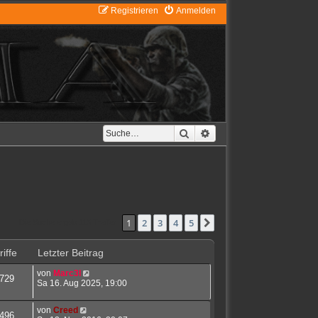
Registrieren
Anmelden
Suche
Erweiterte Suche
1
2
3
4
5
Nächste
Die Suche ergab 113 Treffer
iffe
Letzter Beitrag
von
Marc3l
729
Sa 16. Aug 2025, 19:00
von
Creed
496