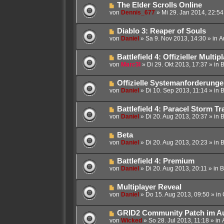
i
g
N
The Elder Scrolls Online
r
t
e
von
Dennis_677
»
Mi 29. Jan 2014, 22:54
B
r
u
e
a
e
i
g
N
Diablo 3: Reaper of Souls
r
t
e
von
Daniel
»
Sa 9. Nov 2013, 14:30
» in
A
B
r
u
e
a
e
i
g
N
Battlefield 4: Offizieller Multi
r
t
e
von
Marc3l
»
Di 29. Okt 2013, 17:37
» in
B
B
r
u
e
a
e
i
g
N
Offizielle Systemanforderung
r
t
e
von
Daniel
»
Di 10. Sep 2013, 11:14
» in
B
B
r
u
e
a
e
i
g
N
Battlefield 4: Paracel Storm Tra
r
t
e
von
Daniel
»
Di 20. Aug 2013, 20:37
» in
B
B
r
u
e
a
e
i
g
N
Beta
r
t
e
von
Daniel
»
Di 20. Aug 2013, 20:23
» in
B
B
r
u
e
a
e
i
g
N
Battlefield 4: Premium
r
t
e
von
Daniel
»
Di 20. Aug 2013, 20:11
» in
B
B
r
u
e
a
e
i
g
N
Multiplayer Reveal
r
t
e
von
Daniel
»
Do 15. Aug 2013, 09:50
» in
B
r
u
e
a
e
i
g
N
GRID2 Community Patch im A
r
t
e
von
Wicked
»
So 28. Jul 2013, 11:18
» in
B
r