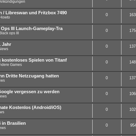
Ankündigungen
 / Libreswan und Fritzbox 7490
0
163
Howto
ck Ops III Launch-Gameplay-Tra
0
175
Black ops III
1 Jahr
0
137
News
 kostenloses Spielen von Titanf
0
148
ndere Games
nn Dritte Netzzugang hatten
0
137
ws
Google vergessen zu werden
0
106
ews
ate Kostenlos (Android/iOS)
0
102
ws
in Brasilien
0
95
ews