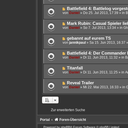
u
e
a
e
i
g
N
Battlefield 4: Battlelog vorgeste
r
t
e
von
Daniel
»
Do 25. Jul 2013, 17:39
» in
B
B
r
u
e
a
e
i
g
N
Mark Rubin: Casual Spieler li
r
t
e
von
Daniel
»
So 7. Jul 2013, 13:34
» in
Gh
B
r
u
e
a
e
i
g
N
gebannt auf eurem TS
r
t
e
von
jannikpaul
»
Sa 15. Jun 2013, 16:37
»
B
r
u
e
a
e
i
g
N
Battlefield 4: Der Commander
r
t
e
von
Daniel
»
Di 11. Jun 2013, 11:32
» in
Ba
B
r
u
e
a
e
i
g
N
Titanfall
r
t
e
von
Daniel
»
Di 11. Jun 2013, 11:25
» in
A
B
r
u
e
a
e
i
g
N
Reveal Trailer
r
t
e
von
Daniel
»
Mi 22. Mai 2013, 16:33
» in
G
B
r
u
e
a
e
i
g
r
t
B
r
e
a
Zur erweiterten Suche
i
g
t
r
Portal
Foren-Übersicht
a
g
Powered by
phpBB
® Forum Software © phpBB Limited