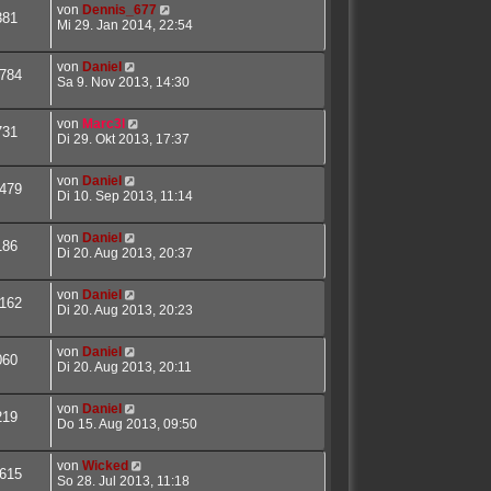
von
Dennis_677
381
Mi 29. Jan 2014, 22:54
von
Daniel
784
Sa 9. Nov 2013, 14:30
von
Marc3l
731
Di 29. Okt 2013, 17:37
von
Daniel
479
Di 10. Sep 2013, 11:14
von
Daniel
186
Di 20. Aug 2013, 20:37
von
Daniel
162
Di 20. Aug 2013, 20:23
von
Daniel
060
Di 20. Aug 2013, 20:11
von
Daniel
219
Do 15. Aug 2013, 09:50
von
Wicked
615
So 28. Jul 2013, 11:18