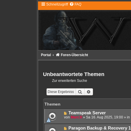
Schnellzugriff
FAQ
Portal
Foren-Übersicht
Unbeantwortete Themen
Zur erweiterten Suche
Suche
Erweiterte Suche
Themen
N
Teamspeak Server
e
von
Marc3l
»
Sa 16. Aug 2025, 19:00
» in
u
e
N
Paragon Backup & Recovery 1
r