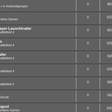
0
90
» in
Ankündigungen
0
102
ndere Games
player-Launchtrailer
0
60
attlefield 4
en
0
103
attlefield 4
iler
0
59
attlefield 4
0
103
attlefield 4
0
59
attlefield 4
0
59
Ghosts
ugust
0
102
Andere Games