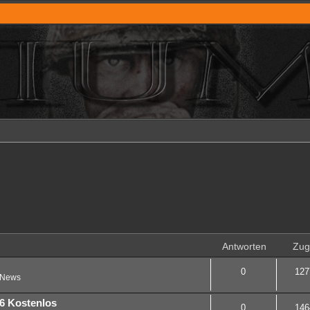
Antworten
Zugr
0
127
News
6 Kostenlos
0
146