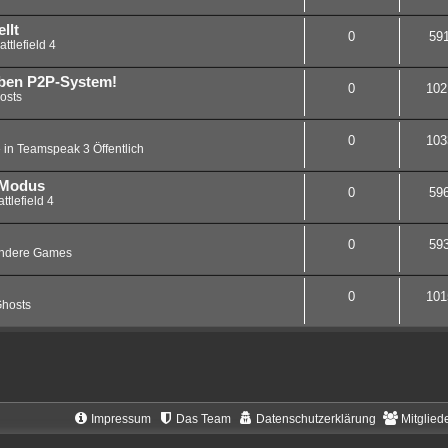
llt
0
59
attlefield 4
eben P2P-System!
0
102
osts
0
103
 in
Teamspeak 3 Öffentlich
 Modus
0
59
ttlefield 4
0
59
ndere Games
0
101
hosts
Impressum
Das Team
Datenschutzerklärung
Mitglied