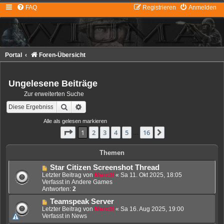
FAQ
Registrieren
Anmelden
Portal
Foren-Übersicht
Ungelesene Beiträge
Zur erweiterten Suche
Suche
Erweiterte Suche
Alle als gelesen markieren
• Die Suche ergab 394 Treffer
Seite
1
von
16
1
2
3
4
5
16
Nächste
…
Themen
N
Star Citizen Screenshot Thread
e
Letzter Beitrag von
Marc3l
«
Sa 11. Okt 2025, 18:05
u
Verfasst in
Andere Games
e
Antworten:
2
r
N
Teamspeak Server
B
e
e
Letzter Beitrag von
Marc3l
«
Sa 16. Aug 2025, 19:00
u
i
Verfasst in
News
e
t