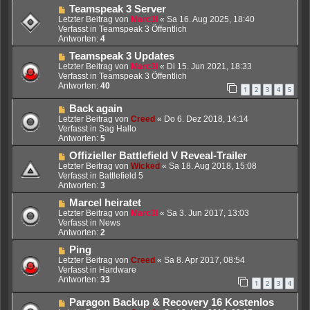
r
r
N
Teamspeak 3 Server
B
a
e
Letzter Beitrag von
Marc3l
«
Sa 16. Aug 2025, 18:40
e
g
u
Verfasst in
Teamspeak 3 Öffentlich
i
e
Antworten:
4
t
r
r
N
Teamspeak 3 Updates
B
a
e
e
Letzter Beitrag von
Marc3l
«
Di 15. Jun 2021, 18:33
g
u
i
Verfasst in
Teamspeak 3 Öffentlich
e
t
Antworten:
40
1
2
3
4
5
r
r
B
a
N
Back again
e
g
e
Letzter Beitrag von
Creed
«
Do 6. Dez 2018, 14:14
i
u
Verfasst in
Sag Hallo
t
e
Antworten:
5
r
r
a
N
Offizieller Battlefield V Reveal-Trailer
B
g
e
e
Letzter Beitrag von
Wicked
«
Sa 18. Aug 2018, 15:08
u
i
Verfasst in
Battlefield 5
e
t
Antworten:
3
r
r
N
Marcel heiratet
B
a
e
e
Letzter Beitrag von
Marc3l
«
Sa 3. Jun 2017, 13:03
g
u
i
Verfasst in
News
e
t
Antworten:
2
r
r
N
Ping
B
a
e
e
Letzter Beitrag von
Creed
«
Sa 8. Apr 2017, 08:54
g
u
i
Verfasst in
Hardware
e
t
Antworten:
33
1
2
3
4
r
r
B
a
N
Paragon Backup & Recovery 16 Kostenlos
e
g