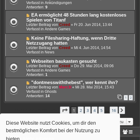
e
u
Verfasst in
Ankündigungen
i
e
Antworten:
9
t
r
r
N
EA ermöglicht 48 Stunden lang kostenloses
B
a
e
e
Spielen von Titanf
g
u
i
Letzter Beitrag von
Creed
«
Fr 20. Jun 2014, 13:44
e
t
Verfasst in
Andere Games
r
r
B
a
N
Keine Filesharing-Haftung, wenn Dritte
e
g
e
Netzzugang hatten
i
u
Letzter Beitrag von
Creed
«
Mi 4. Jun 2014, 14:54
t
e
Verfasst in
News
r
r
a
B
N
Webseiten baukasten gesucht
g
e
e
Letzter Beitrag von
Creed
«
Do 29. Mai 2014, 09:06
i
u
Verfasst in
Andere Games
t
e
Antworten:
1
r
r
a
N
"dontmesswiththebest", wer kennt ihn?
B
g
e
e
Letzter Beitrag von
Marc3l
«
Mi 28. Mai 2014, 15:43
u
i
Verfasst in
Ghosts
e
t
Antworten:
14
1
2
r
r
B
a
e
g
Seite
1
von
16
1
2
3
4
5
16
Nächst
Die Suche ergab 394 Treffer
…
i
t
Gehe zu
r
Diese Website nutzt Cookies, um dir den
a
bestmöglichen Komfort bei der Nutzung zu
g
Portal
Foren-Übersicht
bieten.
Mehr erfahren