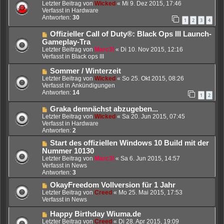
e
e
Letzter Beitrag von
Wicked
«
Mi 9. Dez 2015, 17:46
i
u
Verfasst in
Hardware
t
e
Antworten:
30
1
2
3
4
r
r
a
B
N
Offizieller Call of Duty®: Black Ops III Launch-
g
e
e
Gameplay-Tra
i
u
Letzter Beitrag von
Marc3l
«
Di 10. Nov 2015, 12:16
t
e
Verfasst in
Black ops III
r
r
a
B
N
Sommer / Winterzeit
g
e
e
Letzter Beitrag von
Wicked
«
So 25. Okt 2015, 08:26
i
u
Verfasst in
Ankündigungen
t
e
Antworten:
14
1
2
r
r
a
B
N
Graka demnächst abzugeben...
g
e
e
Letzter Beitrag von
Wicked
«
Sa 20. Jun 2015, 07:45
i
u
Verfasst in
Hardware
t
e
Antworten:
2
r
r
a
N
Start des offiziellen Windows 10 Build mit der
B
g
e
e
Nummer 10130
u
i
Letzter Beitrag von
Marc3l
«
Sa 6. Jun 2015, 14:57
e
t
Verfasst in
News
r
r
Antworten:
3
B
a
e
N
OkayFreedom Vollversion für 1 Jahr
g
i
e
Letzter Beitrag von
Creed
«
Mo 25. Mai 2015, 17:53
t
u
Verfasst in
News
r
e
a
r
N
Happy Birthday Wiuma.de
g
B
e
Letzter Beitrag von
Creed
«
Di 28. Apr 2015, 19:09