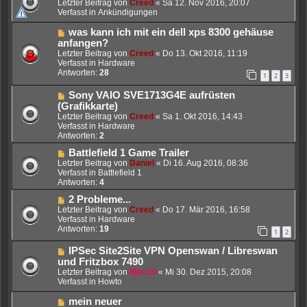
e
Letzter Beitrag von
Creed
«
Sa 12. Nov 2016, 20:07
i
u
Verfasst in
Ankündigungen
t
e
r
r
N
was kann ich mit ein dell xps 8300 gehäuse
a
B
e
anfangen?
g
e
u
Letzter Beitrag von
Creed
«
Do 13. Okt 2016, 11:19
i
e
Verfasst in
Hardware
t
r
Antworten:
28
1
2
3
r
B
a
e
N
Sony VAIO SVE1713G4E aufrüsten
g
i
e
(Grafikkarte)
t
u
Letzter Beitrag von
Creed
«
Sa 1. Okt 2016, 14:43
r
e
Verfasst in
Hardware
a
r
Antworten:
2
g
B
e
N
Battlefield 1 Game Trailer
i
e
Letzter Beitrag von
Daniel
«
Di 16. Aug 2016, 08:36
t
u
Verfasst in
Battlefield 1
r
e
Antworten:
4
a
r
N
2 Probleme...
g
B
e
e
Letzter Beitrag von
Creed
«
Do 17. Mär 2016, 16:58
u
i
Verfasst in
Hardware
e
t
Antworten:
19
1
2
r
r
B
a
N
IPSec Site2Site VPN Openswan / Libreswan
e
g
e
und Fritzbox 7490
i
u
Letzter Beitrag von
Marc3l
«
Mi 30. Dez 2015, 20:08
t
e
Verfasst in
Howto
r
r
a
B
N
mein neuer
g