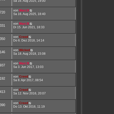
Sa 16. Aug 2025, 19:00
von
Marc3l
720
Sa 16. Aug 2025, 18:40
von
Marc3l
331
Di 15. Jun 2021, 18:33
von
Creed
350
Do 6. Dez 2018, 14:14
von
Wicked
146
Sa 18. Aug 2018, 15:08
von
Marc3l
937
Sa 3. Jun 2017, 13:03
von
Creed
192
Sa 8. Apr 2017, 08:54
von
Creed
413
Sa 12. Nov 2016, 20:07
von
Creed
390
Do 13. Okt 2016, 11:19