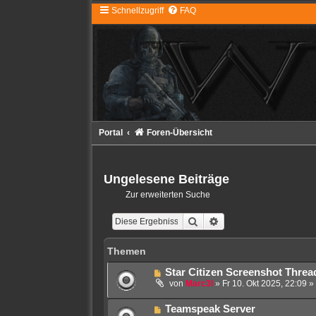
Schnellzugriff
FAQ
Portal
Foren-Übersicht
Ungelesene Beiträge
Zur erweiterten Suche
Suche
Erweiterte Suche
Themen
N
Star Citizen Screenshot Threa
e
von
Marc3l
»
Fr 10. Okt 2025, 22:09
» 
u
e
N
Teamspeak Server
r