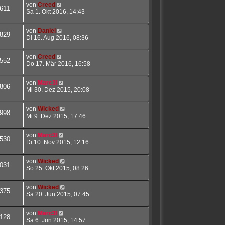
von
Creed
611
Sa 1. Okt 2016, 14:43
von
Daniel
829
Di 16. Aug 2016, 08:36
von
Creed
552
Do 17. Mär 2016, 16:58
von
Marc3l
806
Mi 30. Dez 2015, 20:08
von
Wicked
998
Mi 9. Dez 2015, 17:46
von
Marc3l
530
Di 10. Nov 2015, 12:16
von
Wicked
031
So 25. Okt 2015, 08:26
von
Wicked
375
Sa 20. Jun 2015, 07:45
von
Marc3l
128
Sa 6. Jun 2015, 14:57