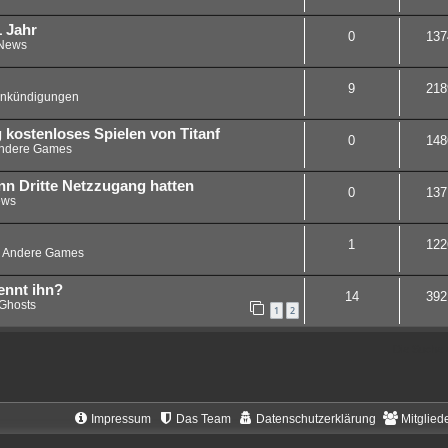
1 Jahr
0
137
News
9
218
nkündigungen
 kostenloses Spielen von Titanf
0
148
ndere Games
nn Dritte Netzzugang hatten
0
137
ws
1
122
n
Andere Games
ennt ihn?
14
392
Ghosts
1
2
Die Suche 
Impressum
Das Team
Datenschutzerklärung
Mitglied