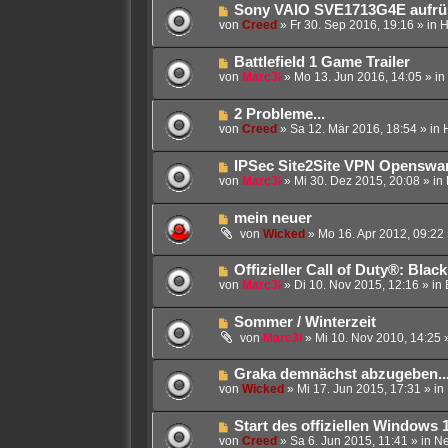
i
g
N
Sony VAIO SVE1713G4E aufrüst
r
t
e
von
Creed
»
Fr 30. Sep 2016, 19:16
» in
H
B
r
u
e
a
e
i
g
N
Battlefield 1 Game Trailer
r
t
e
von
Marc3l
»
Mo 13. Jun 2016, 14:05
» in
B
r
u
e
a
e
i
g
N
2 Probleme...
r
t
e
von
Creed
»
Sa 12. Mär 2016, 18:54
» in
B
r
u
e
a
e
i
g
N
IPSec Site2Site VPN Openswan
r
t
e
von
Marc3l
»
Mi 30. Dez 2015, 20:08
» in
B
r
u
e
a
e
i
g
N
mein neuer
r
t
e
B
von
Wicked
»
Mo 16. Apr 2012, 09:22
r
u
e
a
e
i
g
N
Offizieller Call of Duty®: Bla
r
t
e
von
Marc3l
»
Di 10. Nov 2015, 12:16
» in
B
r
u
e
a
e
i
g
N
Sommer / Winterzeit
r
t
e
B
von
Marc3l
»
Mi 10. Nov 2010, 14:25
»
r
u
e
a
e
i
g
N
Graka demnächst abzugeben..
r
t
e
von
Wicked
»
Mi 17. Jun 2015, 17:31
» in
B
r
u
e
a
e
i
g
N
Start des offiziellen Windows
r
t
e
von
Creed
»
Sa 6. Jun 2015, 11:41
» in
N
B
r