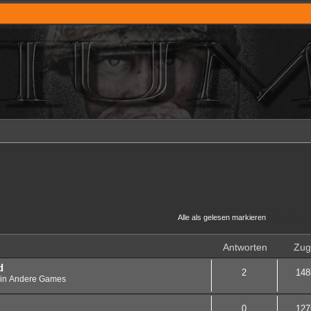
Alle als gelesen markieren
• Die Suche 
Antworten
Zugr
d
2
148
in
Andere Games
0
127