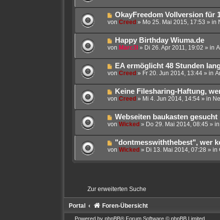
u
e
a
e
i
g
N
OkayFreedom Vollversion für 
r
t
e
von
Creed
»
Mo 25. Mai 2015, 17:53
» in
B
r
u
e
a
e
i
g
N
Happy Birthday Wiuma.de
r
t
e
von
Marc3l
»
Di 26. Apr 2011, 19:02
» in
A
B
r
u
e
a
e
i
g
N
EA ermöglicht 48 Stunden lang
r
t
e
von
Creed
»
Fr 20. Jun 2014, 13:44
» in
A
B
r
u
e
a
e
i
g
N
Keine Filesharing-Haftung, we
r
t
e
von
Creed
»
Mi 4. Jun 2014, 14:54
» in
Ne
B
r
u
e
a
e
i
g
N
Webseiten baukasten gesucht
r
t
e
von
Wicked
»
Do 29. Mai 2014, 08:45
» i
B
r
u
e
a
e
i
g
N
"dontmesswiththebest", wer k
r
t
e
von
Wicked
»
Di 13. Mai 2014, 07:28
» in
B
r
u
e
a
e
i
g
r
t
B
r
e
a
Zur erweiterten Suche
i
g
t
r
Portal
Foren-Übersicht
a
g
Powered by
phpBB
® Forum Software © phpBB Limited