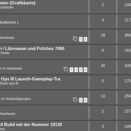
en (Grafikkarte)
2
134
ardware
4
217
Battlefield 1
19
468
Hardware
1
2
 / Libreswan und Fritzbox 7490
0
163
Howto
30
428
» in
Hardware
1
2
3
4
ck Ops III Launch-Gameplay-Tra
0
175
Black ops III
14
250
 in
Ankündigungen
1
2
.
2
157
Hardware
 10 Build mit der Nummer 10130
3
149
ews