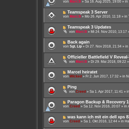
e
von
Marc3l
»
Sa 16. Aug 2025, 19:00
» in
B
u
e
e
i
N
Teamspeak 3 Server
r
t
e
von
Marc3l
»
Mo 26. Apr 2010, 11:18
» in
B
r
u
e
a
e
i
g
N
Teamspeak 3 Updates
r
t
e
B
von
Marc3l
»
Mi 24. Nov 2010, 13:17
»
r
u
e
a
e
i
g
N
Back again
r
t
e
von
Sgt. Lip
»
Di 27. Nov 2018, 21:34
» in
B
r
u
e
a
e
i
g
N
Offizieller Battlefield V Reveal-
r
t
e
B
von
Marc3l
»
Di 29. Mai 2018, 09:22
»
r
u
e
a
e
i
g
N
Marcel heiratet
r
t
e
von
Wicked
»
Fr 2. Jun 2017, 17:32
» in
N
B
r
u
e
a
e
i
g
N
Ping
r
t
e
B
von
Creed
»
Sa 1. Apr 2017, 11:41
» i
r
u
e
a
e
i
g
N
Paragon Backup & Recovery 1
r
t
e
von
Creed
»
Sa 12. Nov 2016, 20:07
» in
B
r
u
e
a
e
i
g
N
was kann ich mit ein dell xps
r
t
e
von
Creed
»
Sa 1. Okt 2016, 12:44
» in
Ha
B
r
u
e
a
e