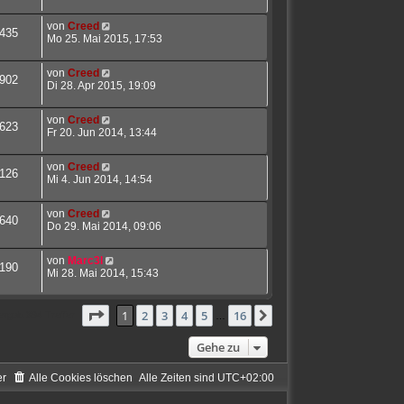
von
Creed
435
Mo 25. Mai 2015, 17:53
von
Creed
902
Di 28. Apr 2015, 19:09
von
Creed
623
Fr 20. Jun 2014, 13:44
von
Creed
126
Mi 4. Jun 2014, 14:54
von
Creed
640
Do 29. Mai 2014, 09:06
von
Marc3l
190
Mi 28. Mai 2014, 15:43
Seite
1
von
16
1
2
3
4
5
16
Nächste
ergab 394 Treffer
…
Gehe zu
er
Alle Cookies löschen
Alle Zeiten sind
UTC+02:00