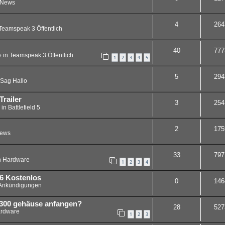
News
4
264
Teamspeak 3 Öffentlich
40
777
 in
Teamspeak 3 Öffentlich
1
2
3
4
5
5
294
Sag Hallo
Trailer
3
254
 in
Battlefield 5
2
175
ews
33
797
n
Hardware
1
2
3
4
6 Kostenlos
0
146
Ankündigungen
 8300 gehäuse anfangen?
28
527
rdware
1
2
3