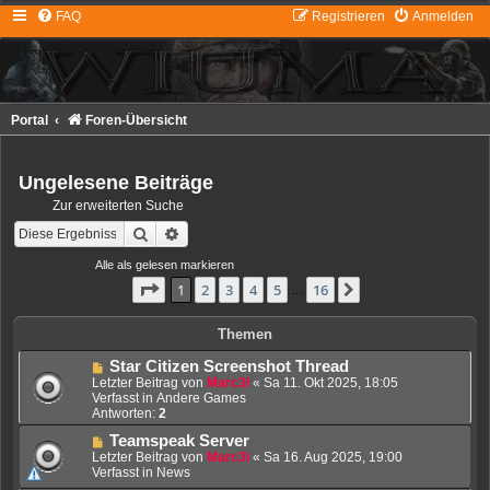
FAQ
Registrieren
Anmelden
Portal
Foren-Übersicht
Ungelesene Beiträge
Zur erweiterten Suche
Suche
Erweiterte Suche
Alle als gelesen markieren
• Die Suche ergab 394 Treffer
Seite
1
von
16
1
2
3
4
5
16
Nächste
…
Themen
N
Star Citizen Screenshot Thread
e
Letzter Beitrag von
Marc3l
«
Sa 11. Okt 2025, 18:05
u
Verfasst in
Andere Games
e
Antworten:
2
r
N
Teamspeak Server
B
e
e
Letzter Beitrag von
Marc3l
«
Sa 16. Aug 2025, 19:00
u
i
Verfasst in
News
e
t