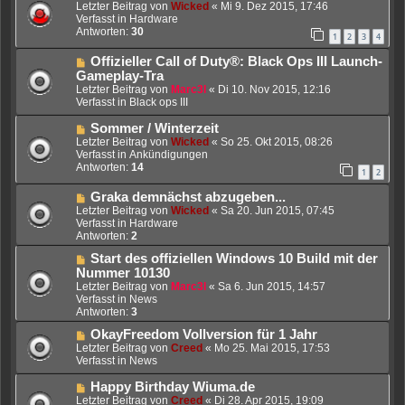
e
e
Letzter Beitrag von
Wicked
«
Mi 9. Dez 2015, 17:46
i
u
Verfasst in
Hardware
t
e
Antworten:
30
1
2
3
4
r
r
a
B
N
Offizieller Call of Duty®: Black Ops III Launch-
g
e
e
Gameplay-Tra
i
u
Letzter Beitrag von
Marc3l
«
Di 10. Nov 2015, 12:16
t
e
Verfasst in
Black ops III
r
r
a
B
N
Sommer / Winterzeit
g
e
e
Letzter Beitrag von
Wicked
«
So 25. Okt 2015, 08:26
i
u
Verfasst in
Ankündigungen
t
e
Antworten:
14
1
2
r
r
a
B
N
Graka demnächst abzugeben...
g
e
e
Letzter Beitrag von
Wicked
«
Sa 20. Jun 2015, 07:45
i
u
Verfasst in
Hardware
t
e
Antworten:
2
r
r
a
N
Start des offiziellen Windows 10 Build mit der
B
g
e
e
Nummer 10130
u
i
Letzter Beitrag von
Marc3l
«
Sa 6. Jun 2015, 14:57
e
t
Verfasst in
News
r
r
Antworten:
3
B
a
e
N
OkayFreedom Vollversion für 1 Jahr
g
i
e
Letzter Beitrag von
Creed
«
Mo 25. Mai 2015, 17:53
t
u
Verfasst in
News
r
e
a
r
N
Happy Birthday Wiuma.de
g
B
e
Letzter Beitrag von
Creed
«
Di 28. Apr 2015, 19:09