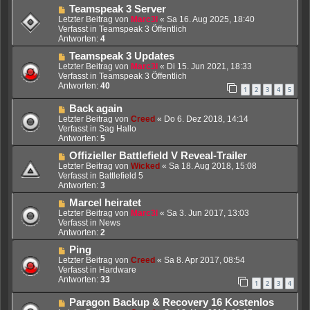
r
r
N
Teamspeak 3 Server
B
a
e
Letzter Beitrag von
Marc3l
«
Sa 16. Aug 2025, 18:40
e
g
u
Verfasst in
Teamspeak 3 Öffentlich
i
e
Antworten:
4
t
r
r
N
Teamspeak 3 Updates
B
a
e
e
Letzter Beitrag von
Marc3l
«
Di 15. Jun 2021, 18:33
g
u
i
Verfasst in
Teamspeak 3 Öffentlich
e
t
Antworten:
40
1
2
3
4
5
r
r
B
a
N
Back again
e
g
e
Letzter Beitrag von
Creed
«
Do 6. Dez 2018, 14:14
i
u
Verfasst in
Sag Hallo
t
e
Antworten:
5
r
r
a
N
Offizieller Battlefield V Reveal-Trailer
B
g
e
e
Letzter Beitrag von
Wicked
«
Sa 18. Aug 2018, 15:08
u
i
Verfasst in
Battlefield 5
e
t
Antworten:
3
r
r
N
Marcel heiratet
B
a
e
e
Letzter Beitrag von
Marc3l
«
Sa 3. Jun 2017, 13:03
g
u
i
Verfasst in
News
e
t
Antworten:
2
r
r
N
Ping
B
a
e
e
Letzter Beitrag von
Creed
«
Sa 8. Apr 2017, 08:54
g
u
i
Verfasst in
Hardware
e
t
Antworten:
33
1
2
3
4
r
r
B
a
N
Paragon Backup & Recovery 16 Kostenlos
e
g