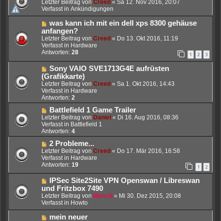
e
Letzter Beitrag von
Creed
«
Sa 12. Nov 2016, 20:07
i
u
Verfasst in
Ankündigungen
t
e
r
r
N
was kann ich mit ein dell xps 8300 gehäuse
a
B
e
anfangen?
g
e
u
Letzter Beitrag von
Creed
«
Do 13. Okt 2016, 11:19
i
e
Verfasst in
Hardware
t
r
Antworten:
28
1
2
3
r
B
a
e
N
Sony VAIO SVE1713G4E aufrüsten
g
i
e
(Grafikkarte)
t
u
Letzter Beitrag von
Creed
«
Sa 1. Okt 2016, 14:43
r
e
Verfasst in
Hardware
a
r
Antworten:
2
g
B
e
N
Battlefield 1 Game Trailer
i
e
Letzter Beitrag von
Daniel
«
Di 16. Aug 2016, 08:36
t
u
Verfasst in
Battlefield 1
r
e
Antworten:
4
a
r
N
2 Probleme...
g
B
e
e
Letzter Beitrag von
Creed
«
Do 17. Mär 2016, 16:58
u
i
Verfasst in
Hardware
e
t
Antworten:
19
1
2
r
r
B
a
N
IPSec Site2Site VPN Openswan / Libreswan
e
g
e
und Fritzbox 7490
i
u
Letzter Beitrag von
Marc3l
«
Mi 30. Dez 2015, 20:08
t
e
Verfasst in
Howto
r
r
a
B
N
mein neuer
g