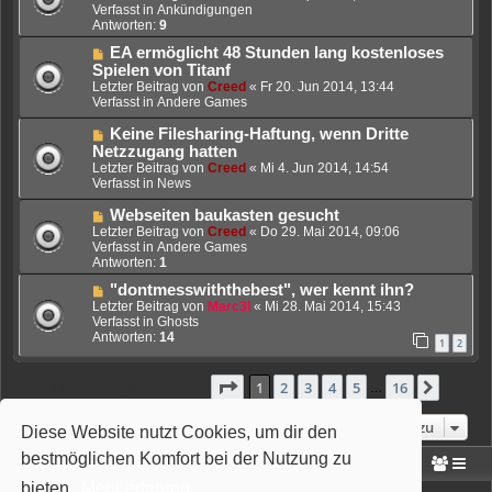
e
u
Verfasst in
Ankündigungen
i
e
Antworten:
9
t
r
r
N
EA ermöglicht 48 Stunden lang kostenloses
B
a
e
e
Spielen von Titanf
g
u
i
Letzter Beitrag von
Creed
«
Fr 20. Jun 2014, 13:44
e
t
Verfasst in
Andere Games
r
r
B
a
N
Keine Filesharing-Haftung, wenn Dritte
e
g
e
Netzzugang hatten
i
u
Letzter Beitrag von
Creed
«
Mi 4. Jun 2014, 14:54
t
e
Verfasst in
News
r
r
a
B
N
Webseiten baukasten gesucht
g
e
e
Letzter Beitrag von
Creed
«
Do 29. Mai 2014, 09:06
i
u
Verfasst in
Andere Games
t
e
Antworten:
1
r
r
a
N
"dontmesswiththebest", wer kennt ihn?
B
g
e
e
Letzter Beitrag von
Marc3l
«
Mi 28. Mai 2014, 15:43
u
i
Verfasst in
Ghosts
e
t
Antworten:
14
1
2
r
r
B
a
e
g
Seite
1
von
16
1
2
3
4
5
16
Nächst
Die Suche ergab 394 Treffer
…
i
t
Gehe zu
r
Diese Website nutzt Cookies, um dir den
a
bestmöglichen Komfort bei der Nutzung zu
g
Portal
Foren-Übersicht
bieten.
Mehr erfahren