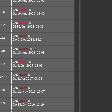
Sa 16. Aug 2025, 19:00
von
Marc3l
320
Sa 16. Aug 2025, 18:40
von
Marc3l
062
Di 15. Jun 2021, 18:33
von
Creed
744
Do 6. Dez 2018, 14:14
von
Wicked
548
Sa 18. Aug 2018, 15:08
von
Marc3l
262
Sa 3. Jun 2017, 13:03
von
Creed
477
Sa 8. Apr 2017, 08:54
von
Creed
930
Sa 12. Nov 2016, 20:07
von
Creed
309
Do 13. Okt 2016, 11:19