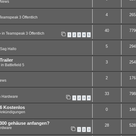
News
4
265
Teamspeak 3 Öffentlich
40
779
 in
Teamspeak 3 Öffentlich
1
2
3
4
5
5
294
Sag Hallo
Trailer
3
254
 in
Battlefield 5
2
176
ews
33
798
n
Hardware
1
2
3
4
6 Kostenlos
0
146
Ankündigungen
 8300 gehäuse anfangen?
28
528
rdware
1
2
3