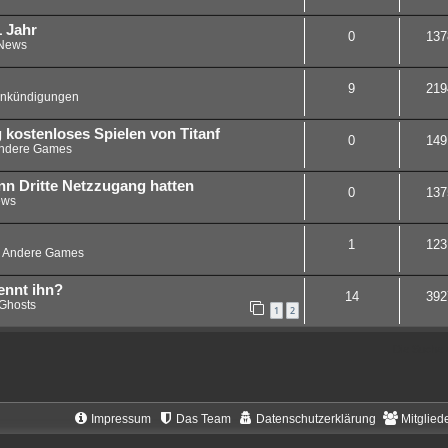
1 Jahr
0
137
News
9
219
nkündigungen
 kostenloses Spielen von Titanf
0
149
ndere Games
nn Dritte Netzzugang hatten
0
137
ws
1
123
n
Andere Games
ennt ihn?
14
392
Ghosts
1
2
Die Suche 
Impressum
Das Team
Datenschutzerklärung
Mitglied