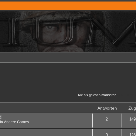
Alle als gelesen markieren
• Die Suche 
Antworten
Zugr
d
2
149
in
Andere Games
0
128