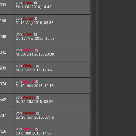
von
Creed
039
Sa 1. Okt 2016, 14:43
von
Daniel
156
Di 16. Aug 2016, 08:36
von
Creed
289
Do 17. Mär 2016, 16:58
von
Marc3l
341
Mi 30. Dez 2015, 20:08
von
Wicked
939
Mi 9. Dez 2015, 17:46
von
Marc3l
074
Di 10. Nov 2015, 12:16
von
Wicked
542
So 25. Okt 2015, 08:26
von
Wicked
787
Sa 20. Jun 2015, 07:45
von
Marc3l
416
Sa 6. Jun 2015, 14:57