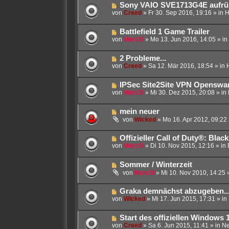
i
g
N
Sony VAIO SVE1713G4E aufrüst
r
t
e
von
Creed
»
Fr 30. Sep 2016, 19:16
» in
H
B
r
u
e
a
e
i
g
N
Battlefield 1 Game Trailer
r
t
e
von
Marc3l
»
Mo 13. Jun 2016, 14:05
» in
B
r
u
e
a
e
i
g
N
2 Probleme...
r
t
e
von
Creed
»
Sa 12. Mär 2016, 18:54
» in
B
r
u
e
a
e
i
g
N
IPSec Site2Site VPN Openswan
r
t
e
von
Marc3l
»
Mi 30. Dez 2015, 20:08
» in
B
r
u
e
a
e
i
g
N
mein neuer
r
t
e
B
von
Wicked
»
Mo 16. Apr 2012, 09:22
r
u
e
a
e
i
g
N
Offizieller Call of Duty®: Bla
r
t
e
von
Marc3l
»
Di 10. Nov 2015, 12:16
» in
B
r
u
e
a
e
i
g
N
Sommer / Winterzeit
r
t
e
B
von
Marc3l
»
Mi 10. Nov 2010, 14:25
»
r
u
e
a
e
i
g
N
Graka demnächst abzugeben..
r
t
e
von
Wicked
»
Mi 17. Jun 2015, 17:31
» in
B
r
u
e
a
e
i
g
N
Start des offiziellen Windows
r
t
e
von
Creed
»
Sa 6. Jun 2015, 11:41
» in
N
B
r