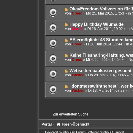
u
e
a
e
i
g
N
OkayFreedom Vollversion für 
r
t
e
von
Creed
»
Mo 25. Mai 2015, 17:53
» in
B
r
u
e
a
e
i
g
N
Happy Birthday Wiuma.de
r
t
e
von
Marc3l
»
Di 26. Apr 2011, 19:02
» in
A
B
r
u
e
a
e
i
g
N
EA ermöglicht 48 Stunden lang
r
t
e
von
Creed
»
Fr 20. Jun 2014, 13:44
» in
A
B
r
u
e
a
e
i
g
N
Keine Filesharing-Haftung, we
r
t
e
von
Creed
»
Mi 4. Jun 2014, 14:54
» in
Ne
B
r
u
e
a
e
i
g
N
Webseiten baukasten gesucht
r
t
e
von
Wicked
»
Do 29. Mai 2014, 08:45
» i
B
r
u
e
a
e
i
g
N
"dontmesswiththebest", wer k
r
t
e
von
Wicked
»
Di 13. Mai 2014, 07:28
» in
B
r
u
e
a
e
i
g
r
t
B
r
e
a
Zur erweiterten Suche
i
g
t
r
Portal
Foren-Übersicht
a
g
Powered by
phpBB
® Forum Software © phpBB Limited