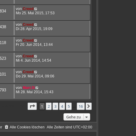
von
Creed
834
Mo 25. Mai 2015, 17:53
von
Creed
438
Di 28. Apr 2015, 19:09
von
Creed
118
Fr 20. Jun 2014, 13:44
von
Creed
523
Mi 4. Jun 2014, 14:54
von
Creed
101
Do 29. Mai 2014, 09:06
von
Marc3l
793
Mi 28. Mai 2014, 15:43
Seite
1
von
16
1
2
3
4
5
16
Nächste
ergab 394 Treffer
…
Gehe zu
er
Alle Cookies löschen
Alle Zeiten sind
UTC+02:00