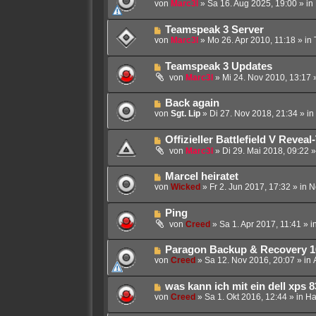
e
von
Marc3l
»
Sa 16. Aug 2025, 19:00
» in
B
u
e
e
i
N
Teamspeak 3 Server
r
t
e
von
Marc3l
»
Mo 26. Apr 2010, 11:18
» in
B
r
u
e
a
e
i
g
N
Teamspeak 3 Updates
r
t
e
B
von
Marc3l
»
Mi 24. Nov 2010, 13:17
»
r
u
e
a
e
i
g
N
Back again
r
t
e
von
Sgt. Lip
»
Di 27. Nov 2018, 21:34
» in
B
r
u
e
a
e
i
g
N
Offizieller Battlefield V Reveal-
r
t
e
B
von
Marc3l
»
Di 29. Mai 2018, 09:22
»
r
u
e
a
e
i
g
N
Marcel heiratet
r
t
e
von
Wicked
»
Fr 2. Jun 2017, 17:32
» in
N
B
r
u
e
a
e
i
g
N
Ping
r
t
e
B
von
Creed
»
Sa 1. Apr 2017, 11:41
» i
r
u
e
a
e
i
g
N
Paragon Backup & Recovery 1
r
t
e
von
Creed
»
Sa 12. Nov 2016, 20:07
» in
B
r
u
e
a
e
i
g
N
was kann ich mit ein dell xps
r
t
e
von
Creed
»
Sa 1. Okt 2016, 12:44
» in
Ha
B
r
u
e
a
e