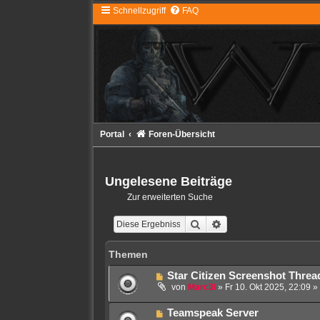
Schnellzugriff
FAQ
Portal
Foren-Übersicht
Ungelesene Beiträge
Zur erweiterten Suche
Suche
Erweiterte Suche
Themen
N
Star Citizen Screenshot Threa
e
von
Marc3l
»
Fr 10. Okt 2025, 22:09
» 
u
e
N
Teamspeak Server
r