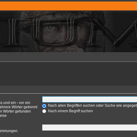
ss und ein
-
vor ein
Nach allen Begriffen suchen oder Suche wie angeg
ehrere Wörter getrennt
Nach einem Begriff suchen
er Wörter gefunden
weise
stimmungen.