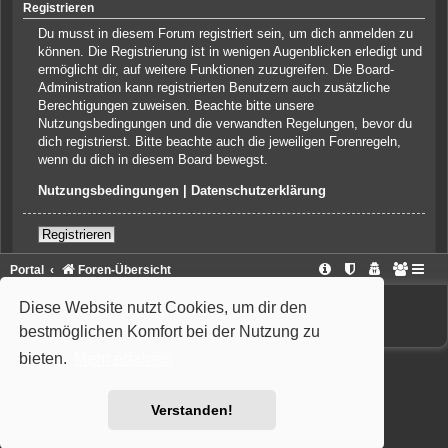
Registrieren
Du musst in diesem Forum registriert sein, um dich anmelden zu
können. Die Registrierung ist in wenigen Augenblicken erledigt und
ermöglicht dir, auf weitere Funktionen zuzugreifen. Die Board-
Administration kann registrierten Benutzern auch zusätzliche
Berechtigungen zuweisen. Beachte bitte unsere
Nutzungsbedingungen und die verwandten Regelungen, bevor du
dich registrierst. Bitte beachte auch die jeweiligen Forenregeln,
wenn du dich in diesem Board bewegst.
Nutzungsbedingungen
|
Datenschutzerklärung
Registrieren
Portal
Foren-Übersicht
Powered by
phpBB
® Forum Software © phpBB Limited
Diese Website nutzt Cookies, um dir den
Deutsche Übersetzung durch
phpBB.de
Style: Wiuma | based on Carbon by Joyce&Luna
phpBB-Style-Design
bestmöglichen Komfort bei der Nutzung zu
bieten.
Mehr erfahren
Verstanden!