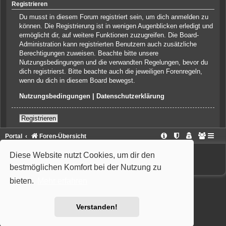
Registrieren
Du musst in diesem Forum registriert sein, um dich anmelden zu
können. Die Registrierung ist in wenigen Augenblicken erledigt und
ermöglicht dir, auf weitere Funktionen zuzugreifen. Die Board-
Administration kann registrierten Benutzern auch zusätzliche
Berechtigungen zuweisen. Beachte bitte unsere
Nutzungsbedingungen und die verwandten Regelungen, bevor du
dich registrierst. Bitte beachte auch die jeweiligen Forenregeln,
wenn du dich in diesem Board bewegst.
Nutzungsbedingungen
|
Datenschutzerklärung
Registrieren
Portal
Foren-Übersicht
Powered by
phpBB
® Forum Software © phpBB Limited
Diese Website nutzt Cookies, um dir den
Deutsche Übersetzung durch
phpBB.de
Style: Wiuma | based on Carbon by Joyce&Luna
phpBB-Style-Design
bestmöglichen Komfort bei der Nutzung zu
bieten.
Mehr erfahren
Verstanden!