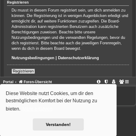
Registrieren
Du musst in diesem Forum registriert sein, um dich anmelden zu
können. Die Registrierung ist in wenigen Augenblicken erledigt und
ermöglicht dir, auf weitere Funktionen zuzugreifen. Die Board-
Administration kann registrierten Benutzern auch zusätzliche
Berechtigungen zuweisen. Beachte bitte unsere
Nutzungsbedingungen und die verwandten Regelungen, bevor du
dich registrierst. Bitte beachte auch die jeweiligen Forenregeln,
wenn du dich in diesem Board bewegst.
Nutzungsbedingungen
|
Datenschutzerklärung
Registrieren
Portal
Foren-Übersicht
Powered by
phpBB
® Forum Software © phpBB Limited
Diese Website nutzt Cookies, um dir den
Deutsche Übersetzung durch
phpBB.de
Style: Wiuma | based on Carbon by Joyce&Luna
phpBB-Style-Design
bestmöglichen Komfort bei der Nutzung zu
bieten.
Mehr erfahren
Verstanden!