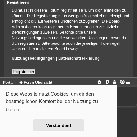
Registrieren
Du musst in diesem Forum registriert sein, um dich anmelden zu
können. Die Registrierung ist in wenigen Augenblicken erledigt und
ermöglicht dir, auf weitere Funktionen zuzugreifen. Die Board-
Administration kann registrierten Benutzern auch zusätzliche
Berechtigungen zuweisen. Beachte bitte unsere
Nutzungsbedingungen und die verwandten Regelungen, bevor du
dich registrierst. Bitte beachte auch die jeweiligen Forenregeln,
wenn du dich in diesem Board bewegst.
Nutzungsbedingungen
|
Datenschutzerklärung
Registrieren
Portal
Foren-Übersicht
Powered by
phpBB
® Forum Software © phpBB Limited
Diese Website nutzt Cookies, um dir den
Deutsche Übersetzung durch
phpBB.de
Style: Wiuma | based on Carbon by Joyce&Luna
phpBB-Style-Design
bestmöglichen Komfort bei der Nutzung zu
bieten.
Mehr erfahren
Verstanden!