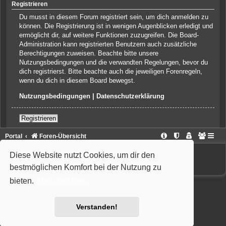
Registrieren
Du musst in diesem Forum registriert sein, um dich anmelden zu
können. Die Registrierung ist in wenigen Augenblicken erledigt und
ermöglicht dir, auf weitere Funktionen zuzugreifen. Die Board-
Administration kann registrierten Benutzern auch zusätzliche
Berechtigungen zuweisen. Beachte bitte unsere
Nutzungsbedingungen und die verwandten Regelungen, bevor du
dich registrierst. Bitte beachte auch die jeweiligen Forenregeln,
wenn du dich in diesem Board bewegst.
Nutzungsbedingungen
|
Datenschutzerklärung
Registrieren
Portal
Foren-Übersicht
Powered by
phpBB
® Forum Software © phpBB Limited
Diese Website nutzt Cookies, um dir den
Deutsche Übersetzung durch
phpBB.de
Style: Wiuma | based on Carbon by Joyce&Luna
phpBB-Style-Design
bestmöglichen Komfort bei der Nutzung zu
bieten.
Mehr erfahren
Verstanden!