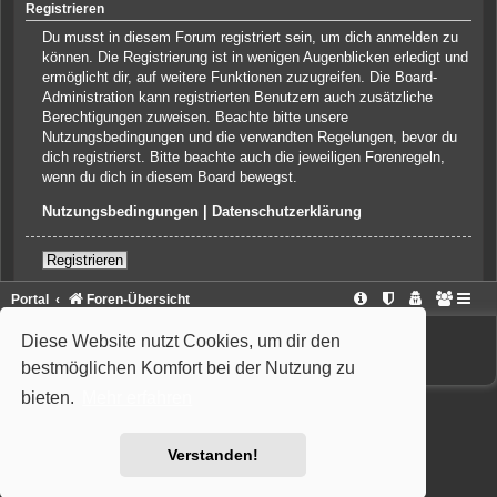
Registrieren
Du musst in diesem Forum registriert sein, um dich anmelden zu
können. Die Registrierung ist in wenigen Augenblicken erledigt und
ermöglicht dir, auf weitere Funktionen zuzugreifen. Die Board-
Administration kann registrierten Benutzern auch zusätzliche
Berechtigungen zuweisen. Beachte bitte unsere
Nutzungsbedingungen und die verwandten Regelungen, bevor du
dich registrierst. Bitte beachte auch die jeweiligen Forenregeln,
wenn du dich in diesem Board bewegst.
Nutzungsbedingungen
|
Datenschutzerklärung
Registrieren
Portal
Foren-Übersicht
Powered by
phpBB
® Forum Software © phpBB Limited
Diese Website nutzt Cookies, um dir den
Deutsche Übersetzung durch
phpBB.de
Style: Wiuma | based on Carbon by Joyce&Luna
phpBB-Style-Design
bestmöglichen Komfort bei der Nutzung zu
bieten.
Mehr erfahren
Verstanden!