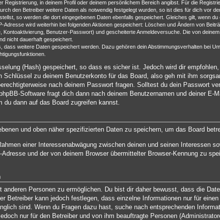
er Registrierung, in deinem Profil oder deinem persönlichem Bereich angibst. Für die Registr
h den Betreiber weitere Daten als notwendig festgelegt wurden, so ist dies für dich vor der
stellst, so werden die dort eingegebenen Daten ebenfalls gespeichert. Gleiches gilt, wenn du
IP-Adresse wird weiterhin bei folgenden Aktionen gespeichert: Löschen und Ändern von Beit
e, Kontoaktivierung, Benutzer-Passwort) und gescheiterte Anmeldeversuche. Die von deine
und nicht dauerhaft gespeichert.
ds, dass weitere Daten gespeichert werden. Dazu gehören dein Abstimmungsverhalten bei Um
htigungsfunktionen.
selung (Hash) gespeichert, so dass es sicher ist. Jedoch wird dir empfohlen,
 Schlüssel zu deinem Benutzerkonto für das Board, also geh mit ihm sorgsam
 berechtigterweise nach deinem Passwort fragen. Solltest du dein Passwort ve
phpBB-Software fragt dich dann nach deinem Benutzernamen und deiner E-Ma
m du dann auf das Board zugreifen kannst.
gebenen und oben näher spezifizierten Daten zu speichern, um das Board betr
m Rahmen einer Interessenabwägung zwischen deinen und seinen Interessen sow
-Adresse und der von deinem Browser übermittelter Browser-Kennung zu spei
n
 anderen Personen zu ermöglichen. Du bist dir daher bewusst, dass die Daten d
Der Betreiber kann jedoch festlegen, dass einzelne Informationen nur für eine
ugänglich sind. Wenn du Fragen dazu hast, suche nach entsprechenden Informat
jedoch nur für den Betreiber und von ihm beauftragte Personen (Administrator