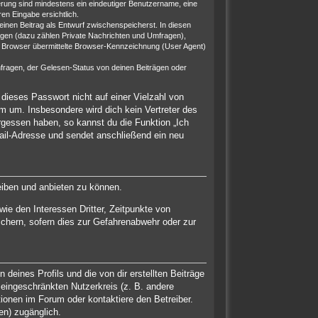
ierung sind mindestens ein eindeutiger Benutzername, eine
en Eingabe ersichtlich.
 einen Beitrag als Entwurf zwischenspeicherst. In diesen
rägen (dazu zählen Private Nachrichten und Umfragen),
m Browser übermittelte Browser-Kennzeichnung (User Agent)
fragen, der Gelesen-Status von deinen Beiträgen oder
 dieses Passwort nicht auf einer Vielzahl von
 um. Insbesondere wird dich kein Vertreter des
rgessen haben, so kannst du die Funktion „Ich
il-Adresse und sendet anschließend ein neu
eiben und anbieten zu können.
ie den Interessen Dritter, Zeitpunkte von
chern, sofern dies zur Gefahrenabwehr oder zur
eines Profils und die von dir erstellten Beiträge
n eingeschränkten Nutzerkreis (z. B. andere
ionen im Forum oder kontaktiere den Betreiber.
en) zugänglich.