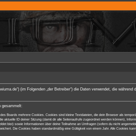
www.wiuma.de“) (im Folgenden „der Betreiber“) die Daten verwendet, die währe
en gesammelt:
des Boards mehrere Cookies. Cookies sind kleine Textdateien, die dein Browser als temporä
ie aktuelle ID deiner Sitzung (damit dir alle Seitenaufrufe zugeordnet werden können), Infor
ldet bist) sowie Informationen über deine Teilnahme an Umfragen (sofern du nicht angemelde
eichert. Die Cookies haben standardmäßig eine Gültigkeit von einem Jahr. Alle Cookies kanns