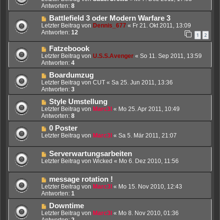
Antworten:
8
Battlefield 3 oder Modern Warfare 3
Letzter Beitrag von
Dennis_677
«
Fr 21. Okt 2011, 13:09
Antworten:
12
1
2
Fatzeboook
Letzter Beitrag von
U.S.S.Avenger
«
So 11. Sep 2011, 13:59
Antworten:
4
Boardumzug
Letzter Beitrag von
CUT
«
Sa 25. Jun 2011, 13:36
Antworten:
3
Style Umstellung
Letzter Beitrag von
Marc3l
«
Mo 25. Apr 2011, 10:49
Antworten:
8
0 Poster
Letzter Beitrag von
Marc3l
«
Sa 5. Mär 2011, 21:07
Serverwartungsarbeiten
Letzter Beitrag von
Wicked
«
Mo 6. Dez 2010, 11:56
message rotation !
Letzter Beitrag von
Marc3l
«
Mo 15. Nov 2010, 12:43
Antworten:
1
Downtime
Letzter Beitrag von
Marc3l
«
Mo 8. Nov 2010, 01:36
Antworten:
2