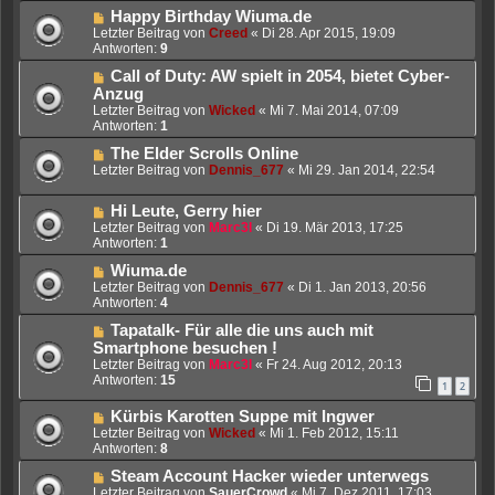
Happy Birthday Wiuma.de
Letzter Beitrag von
Creed
«
Di 28. Apr 2015, 19:09
Antworten:
9
Call of Duty: AW spielt in 2054, bietet Cyber-
Anzug
Letzter Beitrag von
Wicked
«
Mi 7. Mai 2014, 07:09
Antworten:
1
The Elder Scrolls Online
Letzter Beitrag von
Dennis_677
«
Mi 29. Jan 2014, 22:54
Hi Leute, Gerry hier
Letzter Beitrag von
Marc3l
«
Di 19. Mär 2013, 17:25
Antworten:
1
Wiuma.de
Letzter Beitrag von
Dennis_677
«
Di 1. Jan 2013, 20:56
Antworten:
4
Tapatalk- Für alle die uns auch mit
Smartphone besuchen !
Letzter Beitrag von
Marc3l
«
Fr 24. Aug 2012, 20:13
Antworten:
15
1
2
Kürbis Karotten Suppe mit Ingwer
Letzter Beitrag von
Wicked
«
Mi 1. Feb 2012, 15:11
Antworten:
8
Steam Account Hacker wieder unterwegs
Letzter Beitrag von
SauerCrowd
«
Mi 7. Dez 2011, 17:03