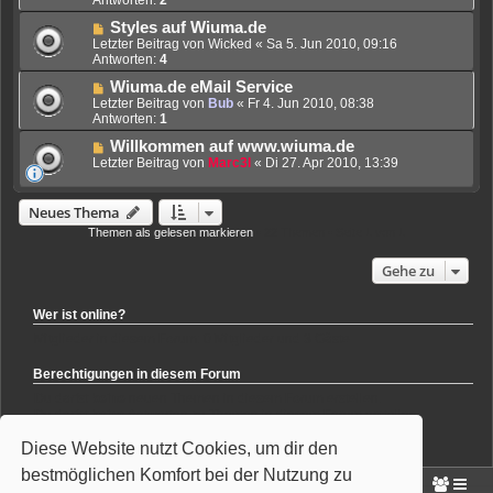
Styles auf Wiuma.de
Letzter Beitrag von
Wicked
«
Sa 5. Jun 2010, 09:16
Antworten:
4
Wiuma.de eMail Service
Letzter Beitrag von
Bub
«
Fr 4. Jun 2010, 08:38
Antworten:
1
Willkommen auf www.wiuma.de
Letzter Beitrag von
Marc3l
«
Di 27. Apr 2010, 13:39
Neues Thema
Themen als gelesen markieren
• 22 Themen • Seite
1
von
1
Gehe zu
Wer ist online?
Mitglieder in diesem Forum: 0 Mitglieder und 3 Gäste
Berechtigungen in diesem Forum
Du darfst
keine
neuen Themen in diesem Forum erstellen.
Du darfst
keine
Antworten zu Themen in diesem Forum erstellen.
Du darfst deine Beiträge in diesem Forum
nicht
ändern.
Diese Website nutzt Cookies, um dir den
Du darfst deine Beiträge in diesem Forum
nicht
löschen.
Du darfst
keine
Dateianhänge in diesem Forum erstellen.
bestmöglichen Komfort bei der Nutzung zu
Portal
Foren-Übersicht